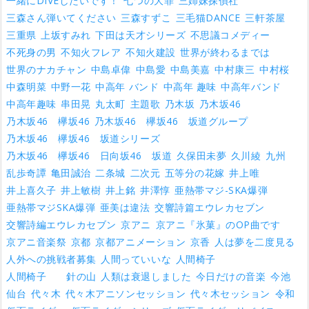
一緒にDIVEしたいです！
七つの大罪
三姉妹探偵社
三森さん弾いてください
三森すずこ
三毛猫DANCE
三軒茶屋
三重県
上坂すみれ
下田は天才シリーズ
不思議コメディー
不死身の男
不知火フレア
不知火建設
世界が終わるまでは
世界のナカチャン
中島卓偉
中島愛
中島美嘉
中村康三
中村桜
中森明菜
中野一花
中高年 バンド
中高年 趣味
中高年バンド
中高年趣味
串田晃
丸太町
主題歌
乃木坂
乃木坂46
乃木坂46 欅坂46
乃木坂46 欅坂46 坂道グループ
乃木坂46 欅坂46 坂道シリーズ
乃木坂46 欅坂46 日向坂46 坂道
久保田未夢
久川綾
九州
乱歩奇譚
亀田誠治
二条城
二次元
五等分の花嫁
井上唯
井上喜久子
井上敏樹
井上銘
井澤惇
亜熱帯マジ-SKA爆弾
亜熱帯マジSKA爆弾
亜美は違法
交響詩篇エウレカセブン
交響詩編エウレカセブン
京アニ
京アニ『氷菓』のOP曲です
京アニ音楽祭
京都
京都アニメーション
京香
人は夢を二度見る
人外への挑戦者募集
人間っていいな
人間椅子
人間椅子 針の山
人類は衰退しました
今日だけの音楽
今池
仙台
代々木
代々木アニソンセッション
代々木セッション
令和