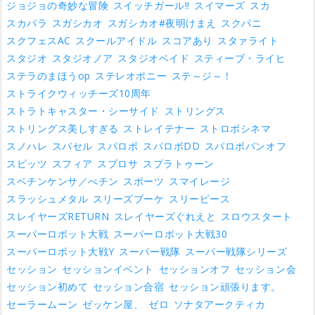
ジョジョの奇妙な冒険
スイッチガール!!
スイマーズ
スカ
スカパラ
スガシカオ
スガシカオ#夜明けまえ
スクパニ
スクフェスAC
スクールアイドル
スコアあり
スタァライト
スタジオ
スタジオノア
スタジオベイド
スティーブ・ライヒ
ステラのまほうop
ステレオポニー
ステ～ジ～！
ストライクウィッチーズ10周年
ストラトキャスター・シーサイド
ストリングス
ストリングス美しすぎる
ストレイテナー
ストロボシネマ
スノハレ
スパセル
スパロボ
スパロボDD
スパロボバンオフ
スピッツ
スフィア
スブロサ
スプラトゥーン
スベチンケンサ／べチン
スポーツ
スマイレージ
スラッシュメタル
スリーズブーケ
スリーピース
スレイヤーズRETURN
スレイヤーズぐれえと
スロウスタート
スーパーロボット大戦
スーパーロボット大戦30
スーパーロボット大戦Y
スーパー戦隊
スーパー戦隊シリーズ
セッション
セッションイベント
セッションオフ
セッション会
セッション初めて
セッション合宿
セッション頑張ります。
セーラームーン
ゼッケン屋、
ゼロ
ソナタアークティカ