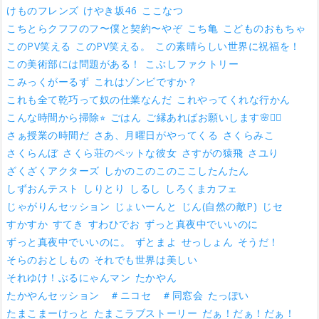
けものフレンズ
けやき坂46
ここなつ
こちとらクフフのフ〜僕と契約〜やぞ
こち亀
こどものおもちゃ
このPV笑える
このPV笑える。
この素晴らしい世界に祝福を！
この美術部には問題がある！
こぶしファクトリー
こみっくがーるず
これはゾンビですか？
これも全て乾巧って奴の仕業なんだ
これやってくれな行かん
こんな時間から掃除⭐︎
ごはん
ご縁あればお願いします🌸🙇‍♂️
さぁ授業の時間だ
さあ、月曜日がやってくる
さくらみこ
さくらんぼ
さくら荘のペットな彼女
さすがの猿飛
さユり
ざくざくアクターズ
しかのこのこのここしたんたん
しずおんテスト
しりとり
しるし
しろくまカフェ
じゃがりんセッション
じょいーんと
じん(自然の敵P)
じセ
すかすか
すてき
すわひでお
ずっと真夜中でいいのに
ずっと真夜中でいいのに。
ずとまよ
せっしょん
そうだ！
そらのおとしもの
それでも世界は美しい
それゆけ！ぶるにゃんマン
たかやん
たかやんセッション ＃ニコセ ＃同窓会
たっぽい
たまこまーけっと
たまこラブストーリー
だぁ！だぁ！だぁ！