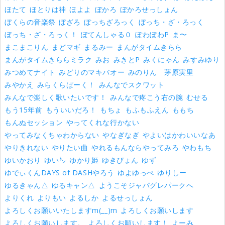
ほたて
ほとりは神
ほよよ
ぼかろ
ぼかろせっしょん
ぼくらの音楽祭
ぼざろ
ぼっちざろっく
ぼっち・ざ・ろっく
ぼっち・ざ・ろっく！
ぽてんしゃる０
ぽわぽわP
ま〜
まこまこりん
まどマギ
まるみー
まんがタイムきらら
まんがタイムきららミラク
みお
みきとP
みくにゃん
みすみゆり
みつめてナイト
みどりのマキバオー
みのりん 茅原実里
みやかえ
みらくらぱーく！
みんなでスクワット
みんなで楽しく歌いたいです！
みんなで疼こう右の腕
むせる
もう15年前
もういいだろ！
もちょ
もふもふえん
ももち
もんぬセッション
やってくれな行かない
やってみなくちゃわからない
やなぎなぎ
やよいはかわいいなあ
やりきれない
やりたい曲
やれるもんならやってみろ
やわもち
ゆいかおり
ゆい㌧
ゆかり姫
ゆきぴょん
ゆず
ゆでぃくんDAYS of DASHやろう
ゆよゆっぺ
ゆりしー
ゆるきゃん△
ゆるキャン△
ようこそジャパグレパークへ
よりくれ
よりもい
よるしか
よるせっしょん
よろしくお願いいたしますm(__)m
よろしくお願いします
よろしくお願いします。
よろしくお願いします！
よーみ