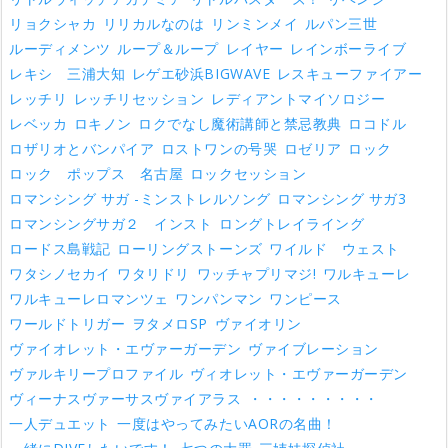
リョクシャカ
リリカルなのは
リンミンメイ
ルパン三世
ルーディメンツ
ループ＆ループ
レイヤー
レインボーライブ
レキシ 三浦大知
レゲエ砂浜BIGWAVE
レスキューファイアー
レッチリ
レッチリセッション
レディアントマイソロジー
レベッカ
ロキノン
ロクでなし魔術講師と禁忌教典
ロコドル
ロザリオとバンパイア
ロストワンの号哭
ロゼリア
ロック
ロック ポップス 名古屋
ロックセッション
ロマンシング サガ -ミンストレルソング
ロマンシング サガ3
ロマンシングサガ２ インスト
ロングトレイライング
ロードス島戦記
ローリングストーンズ
ワイルド ウェスト
ワタシノセカイ
ワタリドリ
ワッチャプリマジ!
ワルキューレ
ワルキューレロマンツェ
ワンパンマン
ワンピース
ワールドトリガー
ヲタメロSP
ヴァイオリン
ヴァイオレット・エヴァーガーデン
ヴァイブレーション
ヴァルキリープロファイル
ヴィオレット・エヴァーガーデン
ヴィーナスヴァーサスヴァイアラス
・・・・・・・・・
一人デュエット
一度はやってみたいAORの名曲！