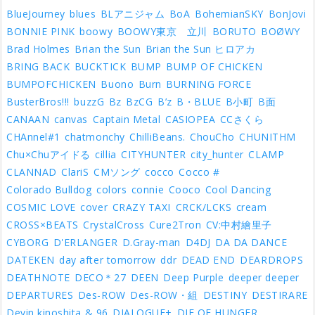
BlueJourney
blues
BLアニジャム
BoA
BohemianSKY
BonJovi
BONNIE PINK
boowy
BOOWY東京 立川
BORUTO
BOØWY
Brad Holmes
Brian the Sun
Brian the Sun ヒロアカ
BRING BACK
BUCKTICK
BUMP
BUMP OF CHICKEN
BUMPOFCHICKEN
Buono
Burn
BURNING FORCE
BusterBros!!!
buzzG
Bz
BzCG
B’z
B・BLUE
B小町
B面
CANAAN
canvas
Captain Metal
CASIOPEA
CCさくら
CHAnnel#1
chatmonchy
ChilliBeans.
ChouCho
CHUNITHM
Chu×Chuアイドる
cillia
CITYHUNTER
city_hunter
CLAMP
CLANNAD
ClariS
CMソング
cocco
Cocco #
Colorado Bulldog
colors
connie
Cooco
Cool Dancing
COSMIC LOVE
cover
CRAZY TAXI
CRCK/LCKS
cream
CROSS×BEATS
CrystalCross
Cure2Tron
CV:中村繪里子
CYBORG
D'ERLANGER
D.Gray-man
D4DJ
DA DA DANCE
DATEKEN
day after tomorrow
ddr
DEAD END
DEARDROPS
DEATHNOTE
DECO＊27
DEEN
Deep Purple
deeper deeper
DEPARTURES
Des-ROW
Des-ROW・組
DESTINY
DESTIRARE
Devin kinoshita & 96
DIALOGUE+
DIE OF HUNGER