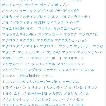
ポストロック
ポッキー
ポップス
ポップン
ポップンミュージック
ポピパ
ポプテピピックOP
ポルカドットスティングレイ
ポルノ
ポルノグラフィティ
ポルノグラフィティ 神VS神
マイファス
マイヘア
マイムジ頑張ります、
マカえん
マカロニえんぴつ
マキシマムザホルモン
マギアレコード
マクロス
マクロス1st
マクロス7
マクロスF
マクロスΔ
マクロスΔセッション
マクロスダイナマイト7
マクロスＦ
マジック
マジンガー
マジ歌
マタンゴ
マッシュル
マッハマンの歌
マツケン
マツケンサンバII
ママレードボーイ
ママレード・ボーイ
マリオカート
マリオネット
マリッジロワイヤル
マリリンマンソン
マリーゴールド
マヴラヴ
ミカヅキ
ミクスチャー
ミスチル
ミスチル #Mr.Children
ミセス
ミニスカサンタよりバニーガール派
ミュージカル
ミライトレイン
ミリオン
ミリオンライブ
ミリシタ
ミリマス
ミルク
ムヒョとロージー2期
メガデス
メタリカ
メタル
メタルセッション
メタルセッション、ヘヴィメタル
メタルヒーロー
メタルヒーローシリーズ
メタル以外