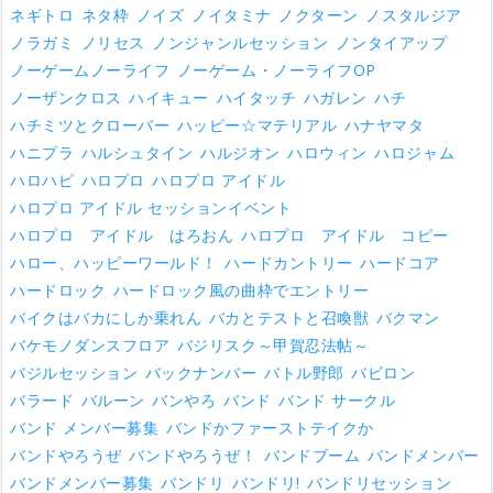
ネギトロ
ネタ枠
ノイズ
ノイタミナ
ノクターン
ノスタルジア
ノラガミ
ノリセス
ノンジャンルセッション
ノンタイアップ
ノーゲームノーライフ
ノーゲーム・ノーライフOP
ノーザンクロス
ハイキュー
ハイタッチ
ハガレン
ハチ
ハチミツとクローバー
ハッピー☆マテリアル
ハナヤマタ
ハニプラ
ハルシュタイン
ハルジオン
ハロウィン
ハロジャム
ハロハピ
ハロプロ
ハロプロ アイドル
ハロプロ アイドル セッションイベント
ハロプロ アイドル はろおん
ハロプロ アイドル コピー
ハロー、ハッピーワールド！
ハードカントリー
ハードコア
ハードロック
ハードロック風の曲枠でエントリー
バイクはバカにしか乗れん
バカとテストと召喚獣
バクマン
バケモノダンスフロア
バジリスク～甲賀忍法帖～
バジルセッション
バックナンバー
バトル野郎
バビロン
バラード
バルーン
バンやろ
バンド
バンド サークル
バンド メンバー募集
バンドかファーストテイクか
バンドやろうぜ
バンドやろうぜ！
バンドブーム
バンドメンバー
バンドメンバー募集
バンドリ
バンドリ!
バンドリセッション