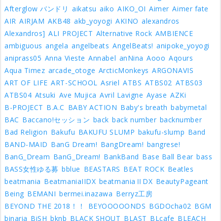
Afterglow バンドリ
aikatsu
aiko
AIKO_OI
Aimer
Aimer fate
AIR
AIRJAM
AKB48
akb_yoyogi
AKINO
alexandros
Alexandros]
ALI PROJECT
Alternative Rock
AMBIENCE
ambiguous
angela
angelbeats
AngelBeats!
anipoke_yoyogi
aniprass05
Anna Vieste
Annabel
anNina
Aooo
Aqours
Aqua Timez
arcade_otoge
ArcticMonkeys
ARGONAVIS
ART OF LIFE
ART-SCHOOL
Asriel
ATBS
ATBS02
ATBS03
ATBS04
Atsuki
Ave Mujica
Avril Lavigne
Ayase
AZKi
B-PROJECT
B.A.C
BABY ACTION
Baby's breath
babymetal
BAC
Baccano!セッション
back
back number
backnumber
Bad Religion
Bakufu
BAKUFU SLUMP
bakufu-slump
Band
BAND-MAID
BanG Dream!
BangDream!
bangrese!
BanG_Dream
BanG_Dream!
BankBand
Base Ball Bear
bass
BASS女性ゆる募
bblue
BEASTARS
BEAT ROCK
Beatles
beatmania
BeatmaniaIIDX
beatmaniaⅡDX
BeautyPageant
Being
BEMANI
bermei.inazawa
Berryz工房
BEYOND THE 2018！！
BEYOOOOONDS
BGDOcha02
BGM
binaria
BiSH
bknb
BLACK SHOUT
BLAST
BLcafe
BLEACH