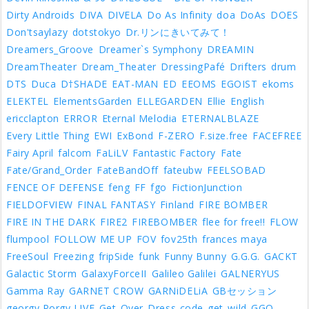
Dirty Androids
DIVA
DIVELA
Do As Infinity
doa
DoAs
DOES
Don'tsaylazy
dotstokyo
Dr.リンにきいてみて！
Dreamers_Groove
Dreamer`s Symphony
DREAMIN
DreamTheater
Dream_Theater
DressingPafé
Drifters
drum
DTS
Duca
D†SHADE
EAT-MAN
ED
EEOMS
EGOIST
ekoms
ELEKTEL
ElementsGarden
ELLEGARDEN
Ellie
English
ericclapton
ERROR
Eternal Melodia
ETERNALBLAZE
Every Little Thing
EWI
ExBond
F-ZERO
F.size.free
FACEFREE
Fairy April
falcom
FaLiLV
Fantastic Factory
Fate
Fate/Grand_Order
FateBandOff
fateubw
FEELSOBAD
FENCE OF DEFENSE
feng
FF
fgo
FictionJunction
FIELDOFVIEW
FINAL FANTASY
Finland
FIRE BOMBER
FIRE IN THE DARK
FIRE2
FIREBOMBER
flee for free!!
FLOW
flumpool
FOLLOW ME UP
FOV
fov25th
frances maya
FreeSoul
Freezing
fripSide
funk
Funny Bunny
G.G.G.
GACKT
Galactic Storm
GalaxyForceII
Galileo Galilei
GALNERYUS
Gamma Ray
GARNET CROW
GARNiDELiA
GBセッション
georgy Porgy LIVE
Get_Over_Dress-code
get_wild
GGO