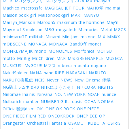
M!LK
M-1グランプリ
M-1グランプリ2024
M4
maaya9
Machico
macrossfd
MAGICAL JET TOUR
MAHO堂
maimai
Maison book girl
Maisonbookgirl
MAKI
MANYO
Marilyn_Manson
Maroon5
maximum the hormone
May'n
Mayor of Simpleton
MBG
megadeth
Memories
Metal
MGCS
mihimaruGT
milktub
Minami
MintJam
misono
MIX
MMXX
mOBSCENE
MONACA
MONACA_BandOff
monet
MONKEYMAJIK
mono
MONOEYES
Morfonica
MOTSU
motto
Mr.Big
Mr.Children
Mr.R
Mrs.GREENAPPLE
MUSECA
MUSICUS!
MyGO!!!!!
Mマス
n-buna
n-bunta
nagano
NakidSoldier
NANA
nano.RIPE
NARASAKI
NARUTO
NARUTO疾風伝
NCIS
Never
NEWS
New_Cinema_蜥蜴
NG騎士ラムネ＆40
NHKにようこそ！
NI+CORA
NiGHTS
Ninomae Ina'nis
Nirvana
NO. NEW YORK
NOAH
nuance
Nulbarich
number
NUMBER GIRL
oasis
OCHA NORMA
Official髭男dism
OK!
ONE OK ROCK
ONE PIECE
ONE PIECE FILM RED
ONEOKROCK
ONEPIECE
OP
Orangestar
Orchestral Fantasia
OSAMU KUBOTA
OSIRIS