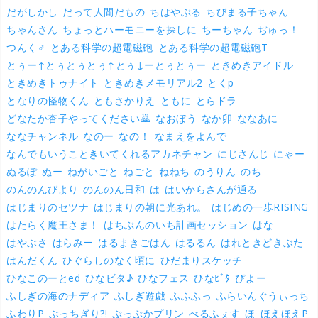
だがしかし
だって人間だもの
ちはやぶる
ちびまる子ちゃん
ちゃんさん
ちょっとハーモニーを探しに
ちーちゃん
ぢゅっ！
つんく♂
とある科学の超電磁砲
とある科学の超電磁砲T
とぅー↑とぅとぅとぅ↑とぅ↓ーとぅとぅー
ときめきアイドル
ときめきトゥナイト
ときめきメモリアル2
とくp
となりの怪物くん
ともさかりえ
ともに
とらドラ
どなたか杏子やってください🙇
なおぼう
なか卯
ななあに
ななチャンネル
なのー
なの！
なまえをよんで
なんでもいうこときいてくれるアカネチャン
にじさんじ
にゃー
ぬるぽ
ぬー
ねがいごと
ねごと
ねねち
のうりん
のち
のんのんびより
のんのん日和
は
はいからさんが通る
はじまりのセツナ
はじまりの朝に光あれ。
はじめの一歩RISING
はたらく魔王さま！
はちぶんのいち計画セッション
はな
はやぶさ
はらみー
はるまきごはん
はるるん
はれときどきぶた
はんだくん
ひぐらしのなく頃に
ひだまりスケッチ
ひなこのーとed
ひなビタ♪
ひなフェス
ひなﾋﾞﾀ
ぴよー
ふしぎの海のナディア
ふしぎ遊戯
ふふふっ
ふらいんぐうぃっち
ふわりP
ぶっちぎり?!
ぷっぷかプリン
べるふぇす
ほ
ほえほえP