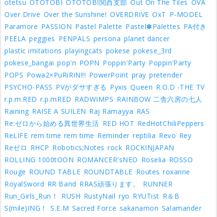
otetsu
OTOTOBI
OTOTOBI関西支部
Out On The Tiles
OVA
Over Drive
Over the Sunshine!
OVERDRIVE
OxT
P-MODEL
Paramore
PASSION
Pastel Palette
Pastel✽Palettes
PA付き
PEELA
peggies
PENPALS
persona
planet dancer
plastic imitations
playingcats
pokese
pokese_3rd
pokese_bangai
pop'n
POPN
Poppin'Party
Poppin’Party
POPS
Powa2×PuRiRiN!!!
PowerPoint
pray
pretender
PSYCHO-PASS
PVがダサすぎる
Pyxis
Queen
R.O.D -THE TV
r.p.m.RED
r.p.mRED
RADWIMPS
RAINBOW 二舎六房の七人
Raining
RAISE A SUILEN
Raj Ramayya
RAS
Re:ゼロから始める異世界生活
RED HOT
RedHotChiliPeppers
ReLIFE
rem time rem time
Reminder
reptilia
Revo
Rey
Reゼロ
RHCP
Robotics;Notes
rock
ROCKINJAPAN
ROLLING 1000tOON
ROMANCER'sNEO
Roselia
ROSSO
Rouge
ROUND TABLE
ROUNDTABLE
Routes
roxanne
RoyalSword
RR Band
RRAS頑張ります。
RUNNER
Run_Girls_Run！
RUSH
RustyNail
ryo
RYUTist
R＆B
S(mile)ING！
S.E.M
Sacred Force
sakanamon
Salamander