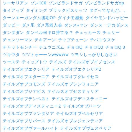
ソーサリアン
ゾン100
ゾンビランドサガ
ゾンビランドサガop
タイアップ
タイミング ブラックビスケッツ
タグってなんだ。。
ターンエーガンダム後期OP
ダイナモ感覚
ダイヤモンドハッピー
ダッピー
ダメ系
ダメ系老人会
ダンス⭐︎マン
ダンス・デカダンス
ダンダダン
ダンベル何キロ持てる？
チェッカーズ
チェリー
チェンソーマン
チキアーン
チップチューン
チバユウスケ
チャットモンチー
チュウニズム
チョロQ
チョロQ3
チョロQ３
ツキウタ
ツツトォーーンwwwww
ツヨシしっかりしなさい
ツーステ
ティップトウ
テイルズ
テイルズオブイノセンス
テイルズオブエクシリア
テイルズオブエクシリア2
テイルズオブエターニア
テイルズオブグレイセス
テイルズオブコモンズ
テイルズオブシンフォニア
テイルズオブジアビス
テイルズオブゼスティリア
テイルズオブテンペスト
テイルズオブディスティニー
テイルズオブディスティニー2
テイルズオブハーツ
テイルズオブファンタジア
テイルズオブベルセリア
テイルズオブリバース
テイルズオブレジェンディア
テイルズオブヴァールハイト
テイルズオブヴェスペリア