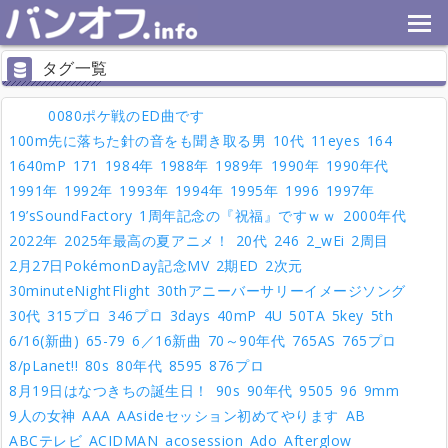
タグ一覧
0080ポケ戦のED曲です
100m先に落ちた針の音をも聞き取る男
10代
11eyes
164
1640mP
171
1984年
1988年
1989年
1990年
1990年代
1991年
1992年
1993年
1994年
1995年
1996
1997年
19’sSoundFactory
1周年記念の『祝福』ですｗｗ
2000年代
2022年
2025年最高の夏アニメ！
20代
246
2_wEi
2周目
2月27日PokémonDay記念MV
2期ED
2次元
30minuteNightFlight
30thアニーバーサリーイメージソング
30代
315プロ
346プロ
3days
40mP
4U
50TA
5key
5th
6/16(新曲)
65-79
6／16新曲
70～90年代
765AS
765プロ
8/pLanet!!
80s
80年代
8595
876プロ
8月19日はなつきちの誕生日！
90s
90年代
9505
96
9mm
9人の女神
AAA
AAsideセッション初めてやります
AB
ABCテレビ
ACIDMAN
acosession
Ado
Afterglow