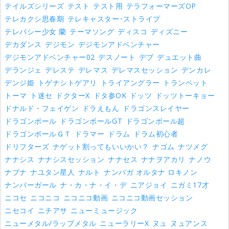
テイルズシリーズ
テスト
テスト用
テラフォーマーズOP
テレカクシ思春期
テレキャスター･ストライプ
テレパシー少女 蘭
テーマソング
ディスコ
ディズニー
デカダンス
デジモン
デジモンアドベンチャー
デジモンアドベンチャー02
デスノート
デブ
デュエット曲
デランジェ
デレステ
デレマス
デレマスセッション
デンカレ
デンジ姫
トゲナシトゲアリ
トライアングラー
トランペット
トーマ
ト迷セ
ドクターX
ドタ参OK
ドッツ
ドッツトーキョー
ドナルド・フェイゲン
ドラえもん
ドラゴンスレイヤー
ドラゴンボール
ドラゴンボールGT
ドラゴンボール超
ドラゴンボールＧＴ
ドラマー
ドラム
ドラム初心者
ドリフターズ
ナゲット割ってもいいかい？
ナゴム
ナツメグ
ナナシス
ナナシスセッション
ナナセス
ナナヲアカリ
ナノウ
ナブナ
ナユタン星人
ナルト
ナンバガ オルタナ ロキノン
ナンバーガール
ナ・カ・ナ・イ・デ
ニアジョイ
ニガミ17才
ニコセ
ニコニコ
ニコニコ動画
ニコニコ動画セッション
ニセコイ
ニチアサ
ニューミュージック
ニューメタル/ラップメタル
ニューラリーX
ヌュ
ヌュアンス