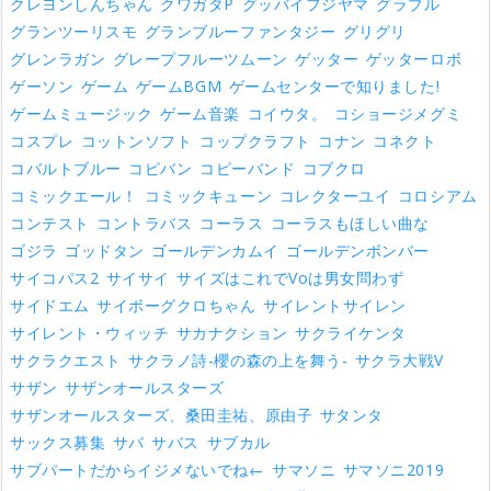
クレヨンしんちゃん
クワガタP
グッバイフジヤマ
グラブル
グランツーリスモ
グランブルーファンタジー
グリグリ
グレンラガン
グレープフルーツムーン
ゲッター
ゲッターロボ
ゲーソン
ゲーム
ゲームBGM
ゲームセンターで知りました!
ゲームミュージック
ゲーム音楽
コイウタ。
コショージメグミ
コスプレ
コットンソフト
コップクラフト
コナン
コネクト
コバルトブルー
コピバン
コピーバンド
コブクロ
コミックエール！
コミックキューン
コレクターユイ
コロシアム
コンテスト
コントラバス
コーラス
コーラスもほしい曲な
ゴジラ
ゴッドタン
ゴールデンカムイ
ゴールデンボンバー
サイコパス2
サイサイ
サイズはこれでVoは男女問わず
サイドエム
サイボーグクロちゃん
サイレントサイレン
サイレント・ウィッチ
サカナクション
サクライケンタ
サクラクエスト
サクラノ詩-櫻の森の上を舞う-
サクラ大戦V
サザン
サザンオールスターズ
サザンオールスターズ、桑田圭祐、原由子
サタンタ
サックス募集
サバ
サバス
サブカル
サブパートだからイジメないでね←
サマソニ
サマソニ2019