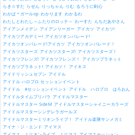
らき☆すた
らせん
りっちゃん
りむ
るろうに剣心
わかば＊ガールop
わかります
わかるわ
わたしとわたし～ふたりのロッテ～
わーすた
んちだあやさん
アイアンメイデン
アイアンリーガー
アイカツ
アイカツ!
アイカツアカデミー!
アイカツオンパレード!
アイカツオンパレード!アイカツ
アイカツオンパレード！
アイカツスターズ
アイカツスターズ!
アイカツスターズ！
アイカツフレンズ!
アイカツフレンズ！
アイカツプラネット
アイカツプラネット!
アイカツ！
アイキス
アイドリッシュセブン
アイドル
アイドル ハロプロ セッションイベント
アイドル #セッションイベント
アイドル ハロプロ はろおん
アイドルタイムプリパラ
アイドルマスター
アイドルマスター SideM
アイドルマスターシャイニーカラーズ
アイドルマスターシンデレラガールズ
アイドルマスターミリオンライブ！
アイドル楽隊サンメガミ
アイナ・ジ・エンド
アイマス
アイマス ミリオンライブ ミリマス
アイマスセッション