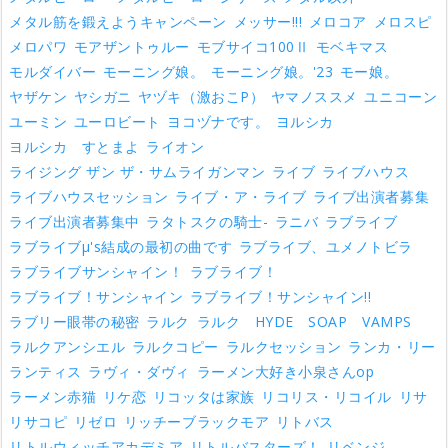
メタル筋を鍛えようキャンペーン
メッサー!!!
メロコア
メロスピ
メロパワ
モアザントゥルー
モブサイコ100Ⅱ
モベキマス
モルダイバー
モーニング娘。
モーニング娘。'23
モー娘。
ヤザケン
ヤシガニ
ヤヅキ（激おこP）
ヤマノススメ
ユニコーン
ユーミン
ユーロビート
ヨコヅナです。
ヨルシカ
ヨルシカ すとまよ
ライオン
ライジング ザン ザ・サムライガンマン
ライブ
ライブハウス
ライブハウスセッション
ライブ・ア・ライブ
ライブ出演者募集
ライブ出演者募集中
ラタトスクの騎士-
ラニバ
ラブライブ
ラブライブμ's結成の最初の曲です
ラブライブ、ユメノトビラ
ラブライブサンシャイン！
ラブライブ！
ラブライブ！サンシャイン
ラブライブ！サンシャイン!!
ラブリー眼帯の秘密
ラルク
ラルク HYDE SOAP VAMPS
ラルクアンシエル
ラルクコピー
ラルクセッション
ランカ・リー
ランティス
ラヴィ・ダヴィ
ラーメン大好き小泉さんop
ラーメン赤猫
リケ恋
リコッタは家族
リコリス・リコイル
リサ
リサコピ
リゼロ
リッチーブラックモア
リトバス
リトルウィッチアカデミア
リトルバスターズ！
リベンジ