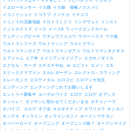
イエローモンキー
イカ娘
イカ娘 侵略ノススメ✩
イコノイジョイ
イコラブ
イノナカ
イマココ
イリノイの浣腸強盗
イロドリミドリ
イングヴェイ
インスト
イントロクイズ
イース
イース8
ウィークエンドロール
ウェディングピーチ
ウチュウリョコウ
ウマーベラス
ウマ娘
ウルトラシリーズ
ウルトラソング
ウルトラマン
ウルトラマンガイア
ウルトラマンゼアス
ウルトラマンネクサス
エアジャム
エア本
エイリアンエイリアン
エガオノダイカ
エクセル・サーガ
エチエチやね…w
エビスト
エメソ
エモ
エリッククラプトン
エルレガーデン
エレクトロ・スウィング
エレハモニカ
エロゲメタル
エロスピ
エロマンガ先生
エンディング
エンディングこれでお願いします
エントリー募集中
エーデルワイス
エ口ゲ
エ口ゲ
オアシス
オシャレ！
オジサンに歌わせてくださいませ
オチャノーマ
オバイブ、エロゲ
オフ会
オルタナティブ
オワリカラ
オンカジ
オンゲキ
オンライン
オンラインカジノ
オーイシマサヨシ
オーバーロード
オープニング
オープニング曲？
オープンマイク