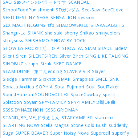
SAO
Saxメインのバラードです
SCANDAL
SchoolFoodPunishment
SDガンダム
See-Saw
SeeCLove
SEED DESTINY
SEGA
SENSATION
session
SEX MACHINEGUNS
sfp
SHADOWSKILL
SHAKALABBITS
Shangri-La
SHANK
she said
sherry
Shikao
shinycolors
shinysess
SHISHAMO
SHOW BY ROCK
SHOW BY ROCK!!1期 ＯＰ
SHOW-YA
SIAM SHADE
SideM
Silent Siren
SILENTSIREN
Silver Birch
SING LIKE TALKING
SINOBUZ
siraph
Sizuk
SKET DANCE
SLAM DUNK 第二期ending
SLAVE.V-V-R
Slayer
Sledge Hammer
Slipknot
SMAP
Smappies
SMEE
SNK
Sonata Arctica
SOPHIA
Sota_Fujimori
Soul
SoulTaker
SoundHorizon
SOUNDVOLTEX
SpaceCowboy
spirits
Splatoon
Spyair
SPY×FAMILY
SPY×FAMILY２期OP曲
SSSS.DYNAZENON
SSSS.GRIDMAN
STAND_BY_ME_ドラえもん
STARCAMP EP
starrrrrrr
STARTING NOW!
Stella Magna
Stone Cold Bush
suddenly
Suga
SUPER BEAVER
Super Noisy Nova
Supercell
superfly