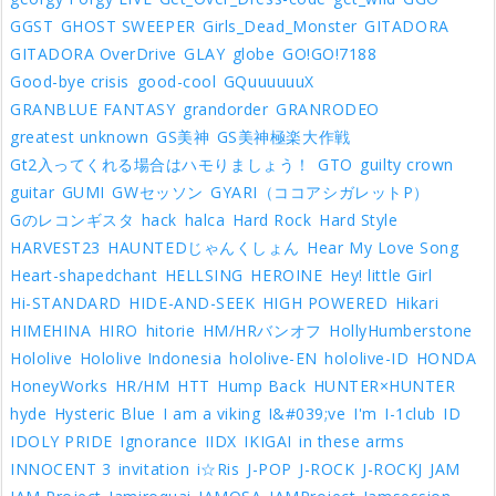
GGST
GHOST SWEEPER
Girls_Dead_Monster
GITADORA
GITADORA OverDrive
GLAY
globe
GO!GO!7188
Good-bye crisis
good-cool
GQuuuuuuX
GRANBLUE FANTASY
grandorder
GRANRODEO
greatest unknown
GS美神
GS美神極楽大作戦
Gt2入ってくれる場合はハモりましょう！
GTO
guilty crown
guitar
GUMI
GWセッソン
GYARI（ココアシガレットP）
Gのレコンギスタ
hack
halca
Hard Rock
Hard Style
HARVEST23
HAUNTEDじゃんくしょん
Hear My Love Song
Heart-shapedchant
HELLSING
HEROINE
Hey! little Girl
Hi-STANDARD
HIDE-AND-SEEK
HIGH POWERED
Hikari
HIMEHINA
HIRO
hitorie
HM/HRバンオフ
HollyHumberstone
Hololive
Hololive Indonesia
hololive-EN
hololive-ID
HONDA
HoneyWorks
HR/HM
HTT
Hump Back
HUNTER×HUNTER
hyde
Hysteric Blue
I am a viking
I&#039;ve
I'm
I-1club
ID
IDOLY PRIDE
Ignorance
IIDX
IKIGAI
in these arms
INNOCENT 3
invitation
i☆Ris
J-POP
J-ROCK
J-ROCKJ
JAM