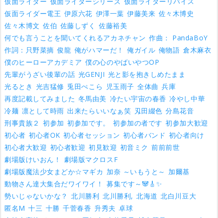
仮面ライダー
仮面ライダーシリーズ
仮面ライダーリバイス
仮面ライダー電王
伊原六花
伊澤一葉
伊藤美来
佐々木博史
佐々木博文
佐伯
佐藤しずく
佐藤裕美
何でも言うことを聞いてくれるアカネチャン
作曲： PandaBoY
作詞：只野菜摘
俊龍
俺がハマーだ！
俺ガイル
俺物語
倉木麻衣
僕のヒーローアカデミア
僕の心のやばいやつOP
先輩がうざい後輩の話
光GENJI
光と影を抱きしめたまま
光るとき
光吉猛修
兎田ぺこら
児玉雨子
全体曲
兵庫
再度記載してみました
冬馬由美
冷たい宇宙の春香
冷やし中華
冷麺
凛として時雨
出来たらいいなぁ笑
刄田綴色
分島花音
刑事貴族２
初参加
初参加です。
初参加の者です
初参加大歓迎
初心者
初心者OK
初心者セッション
初心者バンド
初心者向け
初心者大歓迎
初心者歓迎
初見歓迎
初音ミク
前前前世
劇場版けいおん！
劇場版マクロスF
劇場版魔法少女まどか☆マギカ
加奈 ～いもうと～
加爾基
動物さん達大集合だワイワイ！
募集です～🐼🎸✨
勢いじゃないかな？
北川勝利
北川勝利,
北海道
北白川豆大
匿名M
十三
十勝
千菅春香
升秀夫
卓球