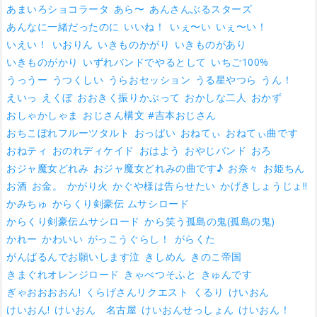
あまいろショコラータ
あら〜
あんさんぶるスターズ
あんなに一緒だったのに
いいね！
いぇ〜い
いぇ〜い！
いえい！
いおりん
いきものかがり
いきものがあり
いきものがかり
いずれバンドでやるとして
いちご100%
うっうー
うつくしい
うらおセッション
うる星やつら
うん！
えいっ
えくぼ
おおきく振りかぶって
おかしな二人
おかず
おしゃかしゃま
おじさん構文 #吉本おじさん
おちこぼれフルーツタルト
おっぱい
おねてぃ
おねてぃ曲です
おねティ
おのれディケイド
おはよう
おやじバンド
おろ
おジャ魔女どれみ
おジャ魔女どれみの曲です♪
お奈々
お姫ちん
お酒
お金。
かがり火
かぐや様は告らせたい
かげきしょうじょ!!
かみちゅ
からくり剣豪伝 ムサシロード
からくり剣豪伝ムサシロード
から笑う孤島の鬼(孤島の鬼)
かれー
かわいい
がっこうぐらし！
がらくた
がんばるんでお願いします泣
きしめん
きのこ帝国
きまぐれオレンジロード
きゃべつそふと
きゅんです
ぎゃおおおおん!
くらげさんリクエスト
くるり
けいおん
けいおん!
けいおん 名古屋
けいおんせっしょん
けいおん！