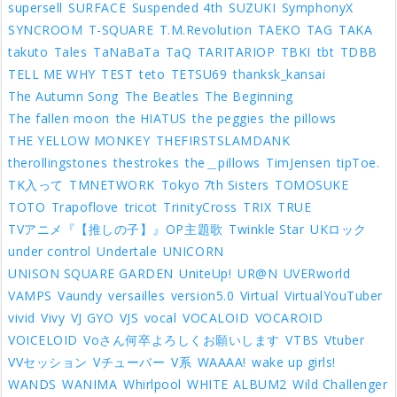
supersell
SURFACE
Suspended 4th
SUZUKI
SymphonyX
SYNCROOM
T-SQUARE
T.M.Revolution
TAEKO
TAG
TAKA
takuto
Tales
TaNaBaTa
TaQ
TARITARIOP
TBKI
tbt
TDBB
TELL ME WHY
TEST
teto
TETSU69
thanksk_kansai
The Autumn Song
The Beatles
The Beginning
The fallen moon
the HIATUS
the peggies
the pillows
THE YELLOW MONKEY
THEFIRSTSLAMDANK
therollingstones
thestrokes
the＿pillows
TimJensen
tipToe.
TK入って
TMNETWORK
Tokyo 7th Sisters
TOMOSUKE
TOTO
Trapoflove
tricot
TrinityCross
TRIX
TRUE
TVアニメ『【推しの子】』OP主題歌
Twinkle Star
UKロック
under control
Undertale
UNICORN
UNISON SQUARE GARDEN
UniteUp!
UR@N
UVERworld
VAMPS
Vaundy
versailles
version5.0
Virtual
VirtualYouTuber
vivid
Vivy
VJ GYO
VJS
vocal
VOCALOID
VOCAROID
VOICELOID
Voさん何卒よろしくお願いします
VTBS
Vtuber
VVセッション
Vチューバー
V系
WAAAA!
wake up girls!
WANDS
WANIMA
Whirlpool
WHITE ALBUM2
Wild Challenger