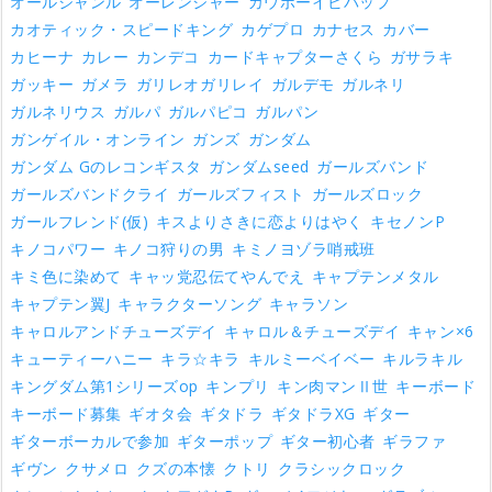
オールジャンル
オーレンジャー
カウボーイビバップ
カオティック・スピードキング
カゲプロ
カナセス
カバー
カヒーナ
カレー
カンデコ
カードキャプターさくら
ガサラキ
ガッキー
ガメラ
ガリレオガリレイ
ガルデモ
ガルネリ
ガルネリウス
ガルパ
ガルパピコ
ガルパン
ガンゲイル・オンライン
ガンズ
ガンダム
ガンダム Gのレコンギスタ
ガンダムseed
ガールズバンド
ガールズバンドクライ
ガールズフィスト
ガールズロック
ガールフレンド(仮)
キスよりさきに恋よりはやく
キセノンP
キノコパワー
キノコ狩りの男
キミノヨゾラ哨戒班
キミ色に染めて
キャッ党忍伝てやんでえ
キャプテンメタル
キャプテン翼J
キャラクターソング
キャラソン
キャロルアンドチューズデイ
キャロル＆チューズデイ
キャン×6
キューティーハニー
キラ☆キラ
キルミーベイベー
キルラキル
キングダム第1シリーズop
キンプリ
キン肉マンⅡ世
キーボード
キーボード募集
ギオタ会
ギタドラ
ギタドラXG
ギター
ギターボーカルで参加
ギターポップ
ギター初心者
ギラファ
ギヴン
クサメロ
クズの本懐
クトリ
クラシックロック