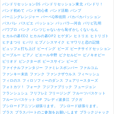
バンドリセッションDS
バンドリセッション東北
バンドリ！
バンド初めて
バンド初心者
バンド活動
バンプ
バーニングレンジャー
バーベQ和佐田
パカパカパッション
パスパレ
パスピエ
パッション
パッパラ―河合
パリピ孔明
パワプロ
パンク
パンツじゃないから恥ずかしくないもん
ヒカルの碁ED2
ヒカルの碁OP2
ヒゲダン
ヒトリエ
ヒトリゴト
ヒナまつり
ヒバリ
ヒプノシスマイク
ヒマワリと恋の記憶
ビュッフェ打ち上げ
ビーイング
ビーズ
ビーチサイドセッション
ビーブルー
ピアノ
ピエール中野
ピクセルビー
ピノキオピー
ピリオド
ピンクターボ
ピースサイン
ピーズ
ファイナルファンタジー
ファミレスボンバー
ファルコム
ファンキー末吉
ファンク
ファンクザウルス
フィ〜ッシュ
フィロのス
フィロソフィーのダンス
フェアリースターズ
フォトカツ！
フォーク
フジファブリック
フュージョン
フランシュシュ
フリフレ2
フリージング
フルーツバスケット
フルーツバスケット OP
フレディ波多江
ブクガ
ブシロードアニソン頑張ります。
ブシロード頑張ります。
ブラス
ブラスパートのご参加をお願いします
ブラックジャック