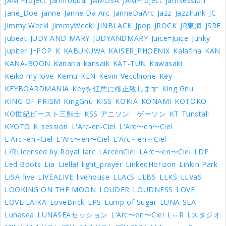
JAM Project
Jamiroquai
JAMOSA
JAMProject
Jamsession
Jane_Doe
janne
Janne Da Arc
JanneDaArc
Jazz
JazzFunk
JC
Jimmy Weckl
JimmyWeckl
JINBLACK
Jpop
JROCK
JR東海
JSRF
jubeat
JUDY AND MARY
JUDYANDMARY
Juice=Juice
Junky
jupiter
JｰPOP
K
KABUKUWA
KAISER_PHOENIX
Kalafina
KAN
KANA-BOON
Kanaria
kansaik
KAT-TUN
Kawasaki
Keiko my love
Kemu
KEN
Kevin Vecchione
Key
KEYBOARDMANIA
Keyを任意に修正致します
King Gnu
KING OF PRISM
KingGnu
KISS
KOKIA
KONAMI
KOTOKO
KO世紀ビースト三獣士
KSS アニソン ゲーソン
KT Tunstall
KYOTO
K_session
L'Arc-en-Ciel
L'Arc〜en〜Ciel
L'Arc~en~Ciel
L'Arc〜en〜Ciel
L'Arc～en～Ciel
L/RLicensed by Royal
larc
LArcenCiel
LArc〜en〜Ciel
LDP
Led Boots
Lia
Liella!
light_prayer
LinkedHorizon
Linkin Park
LiSA
live
LIVEALIVE
livehouse
LLAcS
LLBS
LLKS
LLVaS
LOOKING ON THE MOON
LOUDER
LOUDNESS
LOVE
LOVE LAIKA
LoveBrick
LPS
Lump of Sugar
LUNA SEA
Lunasea
LUNASEAセッション
L’Arc〜en〜Ciel
L⇔R
Lスタジオ