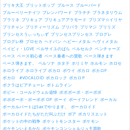
ブリキ大王
ブリットポップ
ブルース
ブルーバード
ブルーベリーナイツ
ブレンパワード
プラチナ
プラネタリウム
プラリネ
プリキュア
プリキュアアラモード
プリズマ☆イリヤ
プリチャン
プリティーリズム
プリパラ
プリマジ
プリリズ
プリンセスうぃっちぃず
プリンセスプリンセス
プログレ
プログレ枠
プロセカ
ヘドバン
ヘビーｰメタル
ヘヴィメタル
ベイビィ・LOVE
ベルサイユのばら
ベルセルク
ベンチャーズ
ベース
ベース初心者
ベース奏者への賛歌
ベース弾きます
ベース弾きます。
ペルソナ
ホタテ
ホリミヤ
ホルモン
ホロセ
ホロライブ
ホロライブ ボカロ
ボウイ
ボカロ
ボカロP
ボカロ #VOCALOID
ボカロック
ボカロＰ
ボクラはピアチェーレ
ボトムライン
ボビー・コールドウェル追悼
ボボボーボ・ボーボボ
ボボボーボ・ボーボボ OP
ボーイ
ボーイフレンド
ボーカル
ボーカルパートはSaxでやります。
ボーカロイド
ボーカロイドたちがただ叫ぶだけ
ポア
ポカリスエット
ポケットの中の戦争
ポケットモンスター
ポケモン
ポケモンいえるかな
ポケモンコンシェルジュ主題歌