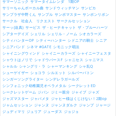
サマーソニック
サマータイムレンダ 1期OP
サリーちゃんボーカル曲
サンドウィッチマン
サンビカ
サンプラザ中野くん
サンプル
サンボマスター
サンボンリボン
サークル 社会人 リクエスト
サークルセッション
サーッ(迫真)
サービス
ザ・ヒーナキャット
ザ・ブルーハーツ
シアターデイズ
シェリル
シェリル・ノーム
シオカラーズ
シティハンターOP
シティーハンター
シドニアの騎士
シニア
シニアバンド
シネマ #GATE
シモニック唱法
シャイニングウィンド
シャイニーカラーズ
シャイニーフェスタ
シャウトはノリで
シャドウバースF
シャニセス
シャニマス
シャルル
シャングリ・ラ
シャーマンキング
シャ乱Q
シューゲイザー
ショコラ
シルエット
シルバーバトン
シンガーソングライター
シンデレラガールズ
シンフォニック幼稚園児オペラメタル
シークレットED
シークレットゲーム
ジバン
ジミー親分
ジャイブ
ジャズ
ジャズマスター
ジャパメタ
ジャヒー様はくじけない！2期op
ジャムセッション
ジャンヌ
ジャンヌダルク
ジャンプ
ジャージ
ジュディマリ
ジュリア
ジューダス
ジョジョ