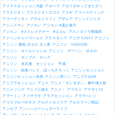
アイマスセッション大阪
アカペラ
アカリがやってきたぞっ
アクエリオン
アクエリオンロゴス
アコギ
アコースティック
アコーディオン
アサルトリリィ
アザレア
アシッドジャズ
アシッドマン
アジカン
アジカン #遥か彼方
アジカン #ストレイテナー #エルレ
アスノヨゾラ哨戒班
アドベンチャーワールド
アナスタシア
アニサマ2017
アニソン
アニソン 愛知 ボカロ ダメ系
アニソン YOASOBI
アニソン オールジャンル
アニソン ゲーソン ボカロ
アニソン ポップス ロック
アニソン 名古屋 セッション 平成
アニソン 結束バンド ぼっちざろっく
アニソンセッション
アニソンセッション合宿
アニソン特ソン
アニプラss04
アニプラセッション
アニメ
アニメ「ダンダダン」劇中挿入歌
アニメソング
アニメ三銃士
アニメ：
アプカミ
アマガミSS
アマーミン
アメサラサ
アラアセッション
アラヴへいく
アリスブルーのキス
アルストロメリア
アルスラーン戦記
アンセブ
アンハッピーシュガーライフ
アンバランスなＫｉｓｓをして
アンビバレンス
イエモン