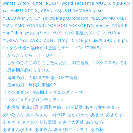
winter
Witch Hunter ROBIN
world sequence
WUG
X
X JAPAN
xai
XMEN
XTC
X_JAPAN
YAJU&U
YAMAHA
yasu
YELLOW MONKEY
YellowMagicOrchestra
YELLOWMONKEY
YMN
YMO
YOAOSBI
YOASOBI
YOASOBIYO
yonige
YOSHIKI
YouTuber
yozuca*
YUI
YUKI
YUKI 坂道のメロディ
YURIA
YURiKA
YYZ
ZARD
ZONE
ztmy
°C-ute
μ's
μ&#039;s
μ's
μ’ｓ
†メタウサ姫〜黒ゆかり王国ミサ〜†
「Dr.STONE」
「がっこうぐらし！」OP
「しかのこのこのここしたんたん」の主題歌
「マクロスF」です
「思春期が終わりません」
「鬼滅の刃」刀鍛冶の里編』OP主題歌
「鬼滅の刃」無限列車編OP
『ダンダダン』第2期オープニングテーマ）
『マクロスF（フロンティア）』
『劇場版 鬼滅の刃 無限列車編』の主題歌
ああっ女神さまっ
あいみょん
あいみょん #JPOP
あかパラセ
あきゃ
あきやま
あさき
あさきのくりむ童話
あさき大監督
あすなろ
あずまんが大王
あずみん
あそびにいくヨ！
あの花