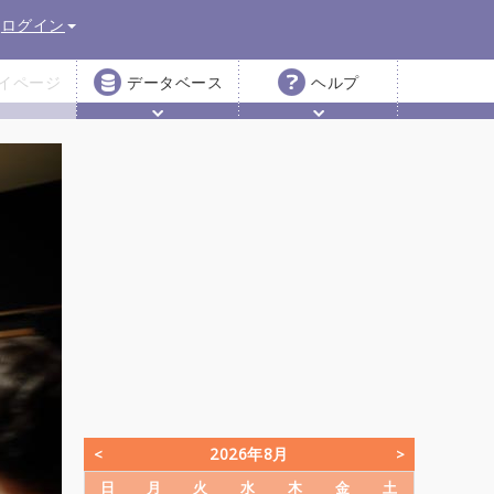
ログイン
イページ
データベース
ヘルプ
2026年8月
日
月
火
水
木
金
土