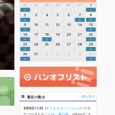
26
27
28
29
30
31
1
☆
☆
2
3
4
5
6
7
8
☆
☆
☆
9
10
11
12
13
14
15
☆
☆
16
17
18
19
20
21
22
☆
☆
☆
23
24
25
26
27
28
29
☆
☆
30
31
1
2
3
4
5
☆
☆
一覧を見る
最近の動き
8月8日11:20
[
ずとまよセッションvol.5
] や
なつーさんが
「2-xx：有心論」
のKey2にエ