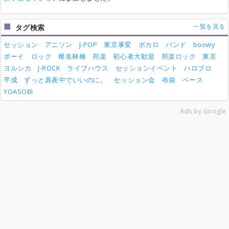
一覧を見る
タグ検索
セッション
アニソン
J-POP
東京事変
ボカロ
バンド
boowy
ボーイ
ロック
椎名林檎
邦楽
初心者大歓迎
邦楽ロック
東京
ヨルシカ
J-ROCK
ライブハウス
セッションイベント
ハロプロ
平成
ずっと真夜中でいいのに。
セッション会
布袋
ベース
YOASOBI
Ads by Google