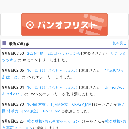
一覧を見る
最近の動き
8月9日07:50
[
2026年度 2回目セッション会
] 林鈴音さんが
「サクラミ
ツツキ」
のBaにエントリーしました。
8月9日03:06
[
第十回 けいおんせっしょん！
] 遮那さんが
「ぴゅあぴゅ
あはーと」
のGt2にエントリーしました。
8月9日03:04
[
第十回 けいおんせっしょん！
] 遮那さんが
「Unmei♪wa
♪Endless!」
のGt2へのエントリーを取り消しました。
8月9日02:30
[
第7回 林檎カトJAM@立川CRAZY JAM
] けーたさんが
第7
回 林檎カトJAM@立川CRAZY JAM
に参加しました。
8月9日02:25
[
椎名林檎/東京事変セッション
] けーたさんが
椎名林檎/東
京事変セッション
に参加しました。