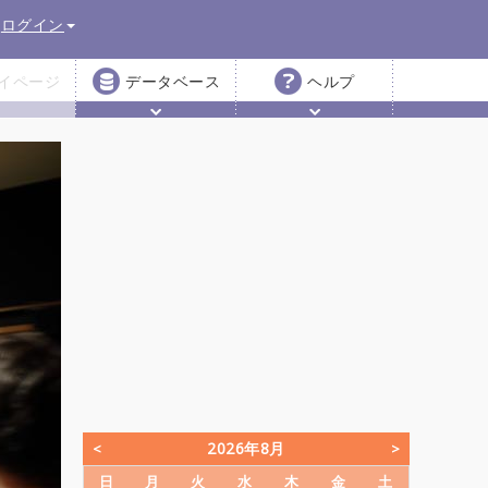
ログイン
イページ
データベース
ヘルプ
2026年8月
日
月
火
水
木
金
土