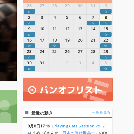
26
27
28
29
30
31
1
☆
☆
2
3
4
5
6
7
8
☆
☆
☆
9
10
11
12
13
14
15
☆
☆
16
17
18
19
20
21
22
☆
☆
☆
23
24
25
26
27
28
29
☆
☆
30
31
1
2
3
4
5
☆
☆
一覧を見る
最近の動き
8月8日17:19
[
Playing Cats Session vol.2
4
] まめ´ω`さんが
「日本の米は世界一」
のDr