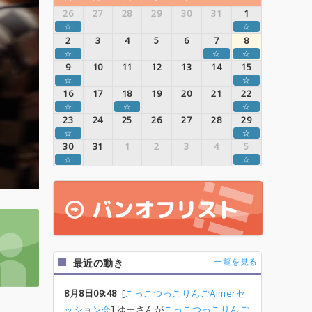
26
27
28
29
30
31
1
☆
☆
2
3
4
5
6
7
8
☆
☆
☆
9
10
11
12
13
14
15
☆
☆
16
17
18
19
20
21
22
☆
☆
☆
23
24
25
26
27
28
29
☆
☆
30
31
1
2
3
4
5
☆
☆
一覧を見る
最近の動き
8月8日09:48
[
こっこつっこりんごAimerセ
ッション会
] ゆーさんが
こっこつっこりんご