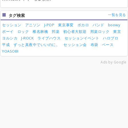
一覧を見る
タグ検索
セッション
アニソン
J-POP
東京事変
ボカロ
バンド
boowy
ボーイ
ロック
椎名林檎
邦楽
初心者大歓迎
邦楽ロック
東京
ヨルシカ
J-ROCK
ライブハウス
セッションイベント
ハロプロ
平成
ずっと真夜中でいいのに。
セッション会
布袋
ベース
YOASOBI
Ads by Google