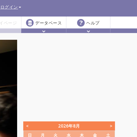
ログイン
イページ
データベース
ヘルプ
2026年8月
日
月
火
水
木
金
土