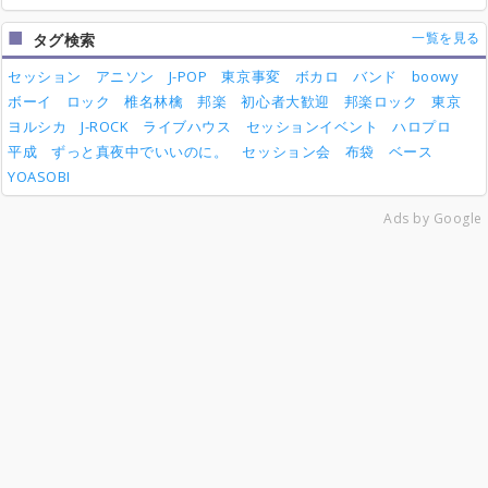
一覧を見る
タグ検索
セッション
アニソン
J-POP
東京事変
ボカロ
バンド
boowy
ボーイ
ロック
椎名林檎
邦楽
初心者大歓迎
邦楽ロック
東京
ヨルシカ
J-ROCK
ライブハウス
セッションイベント
ハロプロ
平成
ずっと真夜中でいいのに。
セッション会
布袋
ベース
YOASOBI
Ads by Google