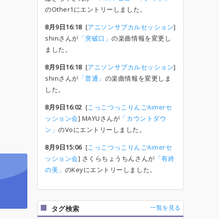
のOther1にエントリーしました。
8月9日16:18
[
アニソンサブカルセッション
]
shinさんが
「突破口」
の楽曲情報を変更し
ました。
8月9日16:18
[
アニソンサブカルセッション
]
shinさんが
「普通」
の楽曲情報を変更しま
した。
8月9日16:02
[
こっこつっこりんごAimerセ
ッション会
] MAYUさんが
「カウントダウ
ン」
のVoにエントリーしました。
8月9日15:06
[
こっこつっこりんごAimerセ
ッション会
] さくらちょうちんさんが
「有終
の美」
のKeyにエントリーしました。
一覧を見る
タグ検索