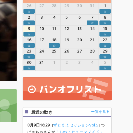
26
27
28
29
30
31
1
☆
☆
2
3
4
5
6
7
8
☆
☆
☆
9
10
11
12
13
14
15
☆
☆
16
17
18
19
20
21
22
☆
☆
☆
23
24
25
26
27
28
29
☆
☆
30
31
1
2
3
4
5
☆
☆
一覧を見る
最近の動き
8月9日16:29
[
ずとまよセッションvol.5
] つ
ばきちゃさんが
「1-xx：ヒューマノイド」