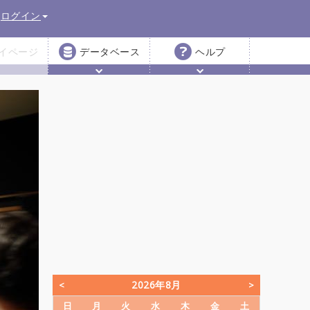
ログイン
イページ
データベース
ヘルプ
2026年8月
日
月
火
水
木
金
土