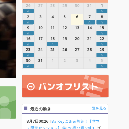
26
27
28
29
30
31
1
☆
☆
2
3
4
5
6
7
8
☆
☆
☆
9
10
11
12
13
14
15
☆
☆
16
17
18
19
20
21
22
☆
☆
☆
23
24
25
26
27
28
29
☆
☆
30
31
1
2
3
4
5
☆
☆
一覧を見る
最近の動き
8月7日00:26
[
Ba,Key,Other募集！【学マ
ス限定セッション】 学Pの遊び場 vol.1
] げ