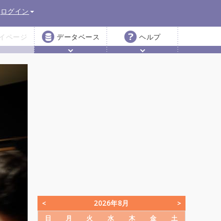
ログイン
イページ
データベース
ヘルプ
2026年8月
日
月
火
水
木
金
土