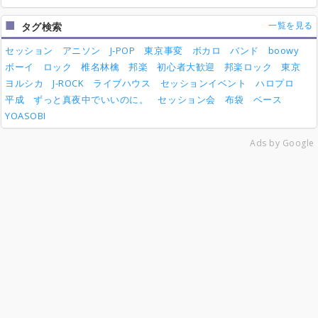
一覧を見る
タグ検索
セッション
アニソン
J-POP
東京事変
ボカロ
バンド
boowy
ボーイ
ロック
椎名林檎
邦楽
初心者大歓迎
邦楽ロック
東京
ヨルシカ
J-ROCK
ライブハウス
セッションイベント
ハロプロ
平成
ずっと真夜中でいいのに。
セッション会
布袋
ベース
YOASOBI
Ads by Google