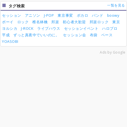
一覧を見る
タグ検索
セッション
アニソン
J-POP
東京事変
ボカロ
バンド
boowy
ボーイ
ロック
椎名林檎
邦楽
初心者大歓迎
邦楽ロック
東京
ヨルシカ
J-ROCK
ライブハウス
セッションイベント
ハロプロ
平成
ずっと真夜中でいいのに。
セッション会
布袋
ベース
YOASOBI
Ads by Google