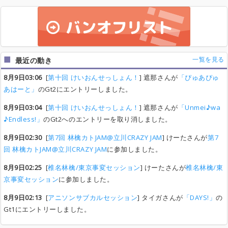
一覧を見る
最近の動き
8月9日03:06
[
第十回 けいおんせっしょん！
] 遮那さんが
「ぴゅあぴゅ
あはーと」
のGt2にエントリーしました。
8月9日03:04
[
第十回 けいおんせっしょん！
] 遮那さんが
「Unmei♪wa
♪Endless!」
のGt2へのエントリーを取り消しました。
8月9日02:30
[
第7回 林檎カトJAM@立川CRAZY JAM
] けーたさんが
第7
回 林檎カトJAM@立川CRAZY JAM
に参加しました。
8月9日02:25
[
椎名林檎/東京事変セッション
] けーたさんが
椎名林檎/東
京事変セッション
に参加しました。
8月9日02:13
[
アニソンサブカルセッション
] タイガさんが
「DAYS!」
の
Gt1にエントリーしました。