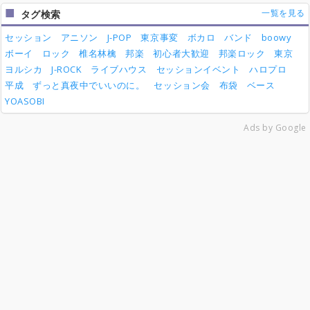
一覧を見る
タグ検索
セッション
アニソン
J-POP
東京事変
ボカロ
バンド
boowy
ボーイ
ロック
椎名林檎
邦楽
初心者大歓迎
邦楽ロック
東京
ヨルシカ
J-ROCK
ライブハウス
セッションイベント
ハロプロ
平成
ずっと真夜中でいいのに。
セッション会
布袋
ベース
YOASOBI
Ads by Google