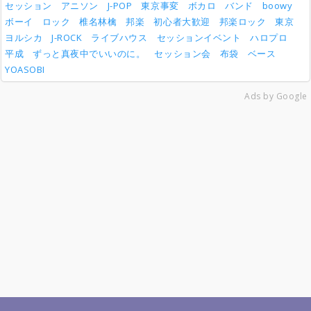
セッション
アニソン
J-POP
東京事変
ボカロ
バンド
boowy
ボーイ
ロック
椎名林檎
邦楽
初心者大歓迎
邦楽ロック
東京
ヨルシカ
J-ROCK
ライブハウス
セッションイベント
ハロプロ
平成
ずっと真夜中でいいのに。
セッション会
布袋
ベース
YOASOBI
Ads by Google