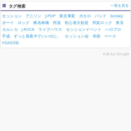
一覧を見る
タグ検索
セッション
アニソン
J-POP
東京事変
ボカロ
バンド
boowy
ボーイ
ロック
椎名林檎
邦楽
初心者大歓迎
邦楽ロック
東京
ヨルシカ
J-ROCK
ライブハウス
セッションイベント
ハロプロ
平成
ずっと真夜中でいいのに。
セッション会
布袋
ベース
YOASOBI
Ads by Google