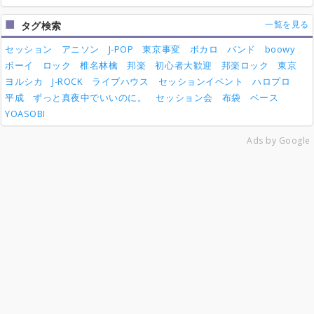
一覧を見る
タグ検索
セッション
アニソン
J-POP
東京事変
ボカロ
バンド
boowy
ボーイ
ロック
椎名林檎
邦楽
初心者大歓迎
邦楽ロック
東京
ヨルシカ
J-ROCK
ライブハウス
セッションイベント
ハロプロ
平成
ずっと真夜中でいいのに。
セッション会
布袋
ベース
YOASOBI
Ads by Google