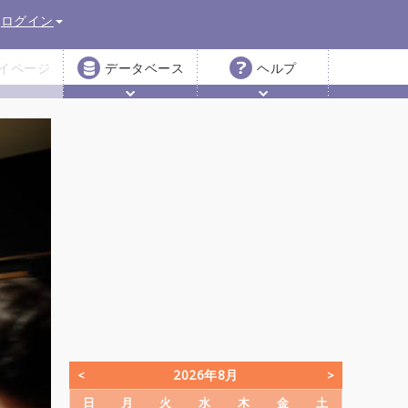
ログイン
イページ
データベース
ヘルプ
2026年8月
日
月
火
水
木
金
土