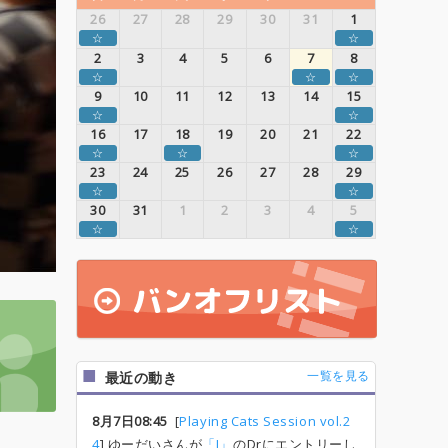
26
27
28
29
30
31
1
☆
☆
2
3
4
5
6
7
8
☆
☆
☆
9
10
11
12
13
14
15
☆
☆
16
17
18
19
20
21
22
☆
☆
☆
23
24
25
26
27
28
29
☆
☆
30
31
1
2
3
4
5
☆
☆
一覧を見る
最近の動き
8月7日08:45
[
Playing Cats Session vol.2
4
] ゆーだいさんが
「I」
のDrにエントリーし