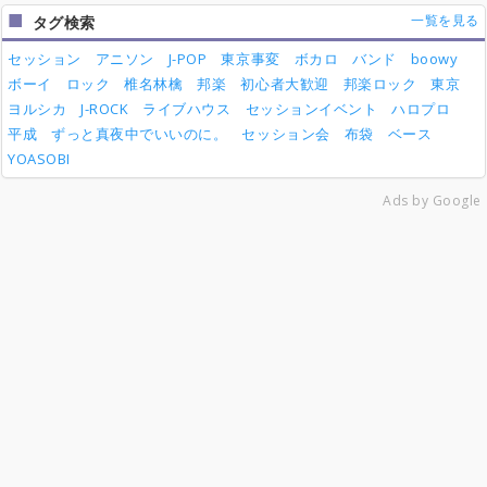
一覧を見る
タグ検索
セッション
アニソン
J-POP
東京事変
ボカロ
バンド
boowy
ボーイ
ロック
椎名林檎
邦楽
初心者大歓迎
邦楽ロック
東京
ヨルシカ
J-ROCK
ライブハウス
セッションイベント
ハロプロ
平成
ずっと真夜中でいいのに。
セッション会
布袋
ベース
YOASOBI
Ads by Google