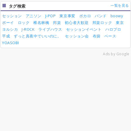
一覧を見る
タグ検索
セッション
アニソン
J-POP
東京事変
ボカロ
バンド
boowy
ボーイ
ロック
椎名林檎
邦楽
初心者大歓迎
邦楽ロック
東京
ヨルシカ
J-ROCK
ライブハウス
セッションイベント
ハロプロ
平成
ずっと真夜中でいいのに。
セッション会
布袋
ベース
YOASOBI
Ads by Google