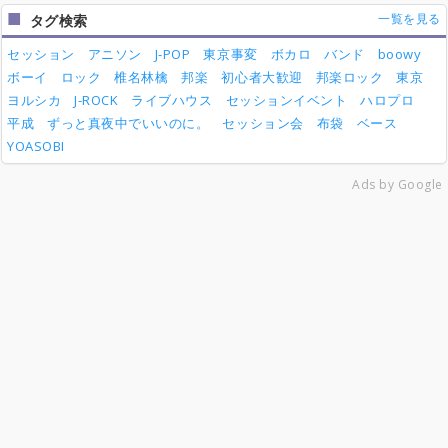
一覧を見る
タグ検索
セッション
アニソン
J-POP
東京事変
ボカロ
バンド
boowy
ボーイ
ロック
椎名林檎
邦楽
初心者大歓迎
邦楽ロック
東京
ヨルシカ
J-ROCK
ライブハウス
セッションイベント
ハロプロ
平成
ずっと真夜中でいいのに。
セッション会
布袋
ベース
YOASOBI
Ads by Google