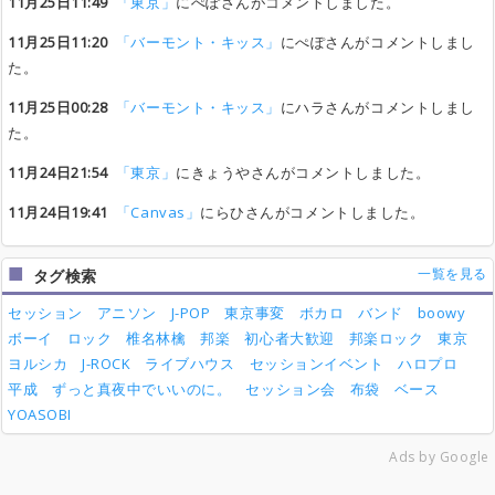
11月25日11:49
「東京」
にぺぽさんがコメントしました。
11月25日11:20
「バーモント・キッス」
にぺぽさんがコメントしまし
た。
11月25日00:28
「バーモント・キッス」
にハラさんがコメントしまし
た。
11月24日21:54
「東京」
にきょうやさんがコメントしました。
11月24日19:41
「Canvas」
にらひさんがコメントしました。
一覧を見る
タグ検索
セッション
アニソン
J-POP
東京事変
ボカロ
バンド
boowy
ボーイ
ロック
椎名林檎
邦楽
初心者大歓迎
邦楽ロック
東京
ヨルシカ
J-ROCK
ライブハウス
セッションイベント
ハロプロ
平成
ずっと真夜中でいいのに。
セッション会
布袋
ベース
YOASOBI
Ads by Google