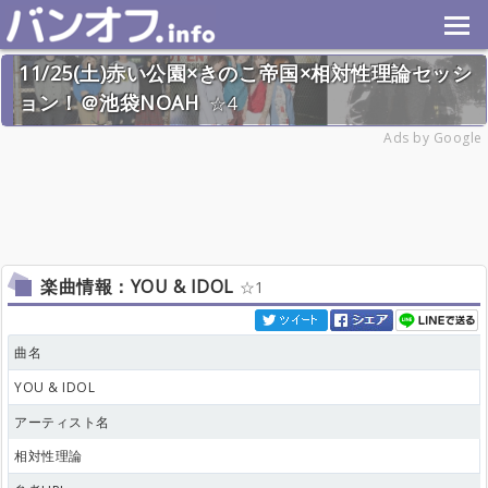
11/25(土)赤い公園×きのこ帝国×相対性理論セッシ
ョン！＠池袋NOAH
4
2023年11月25日(土) 終了
Ads by Google
24名
楽曲情報：YOU & IDOL
1
曲名
YOU & IDOL
アーティスト名
相対性理論