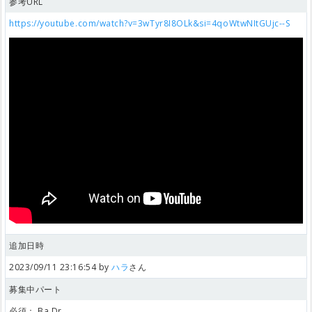
参考URL
https://youtube.com/watch?v=3wTyr8I8OLk&si=4qoWtwNItGUjc--S
追加日時
2023/09/11 23:16:54 by
ハラ
さん
募集中パート
必須：
Ba,Dr