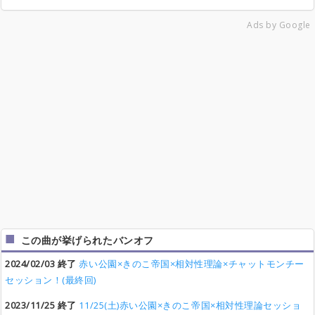
Ads by Google
この曲が挙げられたバンオフ
2024/02/03 終了
赤い公園×きのこ帝国×相対性理論×チャットモンチー
セッション！(最終回)
2023/11/25 終了
11/25(土)赤い公園×きのこ帝国×相対性理論セッショ