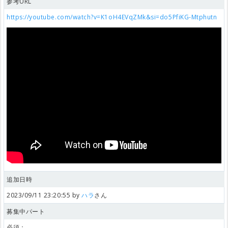
参考URL
https://youtube.com/watch?v=K1oH4EVqZMk&si=do5PfiKG-Mtphutn
追加日時
2023/09/11 23:20:55 by
ハラ
さん
募集中パート
必須：