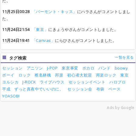
た。
11月25日00:28
「バーモント・キッス」
にハラさんがコメントしまし
た。
11月24日21:54
「東京」
にきょうやさんがコメントしました。
11月24日19:41
「Canvas」
にらひさんがコメントしました。
一覧を見る
タグ検索
セッション
アニソン
J-POP
東京事変
ボカロ
バンド
boowy
ボーイ
ロック
椎名林檎
邦楽
初心者大歓迎
邦楽ロック
東京
ヨルシカ
J-ROCK
ライブハウス
セッションイベント
ハロプロ
平成
ずっと真夜中でいいのに。
セッション会
布袋
ベース
YOASOBI
Ads by Google