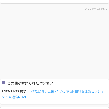
Ads by Google
この曲が挙げられたバンオフ
2023/11/25 終了
11/25(土)赤い公園×きのこ帝国×相対性理論セッショ
ン！＠池袋NOAH