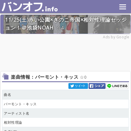
11/25(土)赤い公園×きのこ帝国×相対性理論セッシ
ョン！＠池袋NOAH
4
2023年11月25日(土) 終了
Ads by Google
24名
楽曲情報：バーモント・キッス
0
曲名
バーモント・キッス
アーティスト名
相対性理論