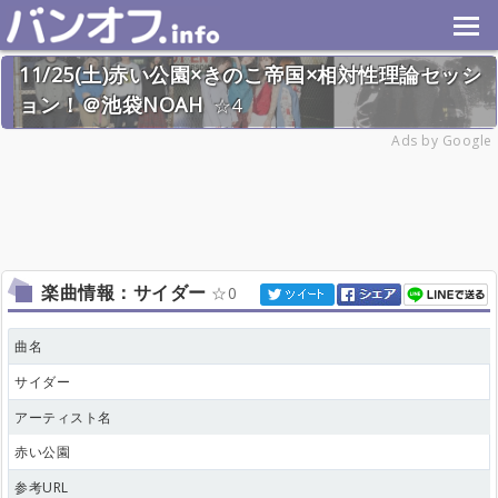
11/25(土)赤い公園×きのこ帝国×相対性理論セッシ
ョン！＠池袋NOAH
4
2023年11月25日(土) 終了
Ads by Google
24名
楽曲情報：サイダー
0
曲名
サイダー
アーティスト名
赤い公園
参考URL