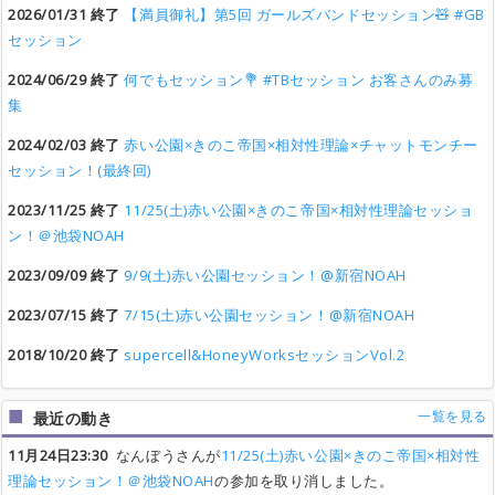
2026/01/31 終了
【満員御礼】第5回 ガールズバンドセッション🧸 #GB
セッション
2024/06/29 終了
何でもセッション💐 #TBセッション お客さんのみ募
集
2024/02/03 終了
赤い公園×きのこ帝国×相対性理論×チャットモンチー
セッション！(最終回)
2023/11/25 終了
11/25(土)赤い公園×きのこ帝国×相対性理論セッショ
ン！＠池袋NOAH
2023/09/09 終了
9/9(土)赤い公園セッション！@新宿NOAH
2023/07/15 終了
7/15(土)赤い公園セッション！@新宿NOAH
2018/10/20 終了
supercell&HoneyWorksセッションVol.2
一覧を見る
最近の動き
11月24日23:30
なんぼうさんが
11/25(土)赤い公園×きのこ帝国×相対性
理論セッション！＠池袋NOAH
の参加を取り消しました。