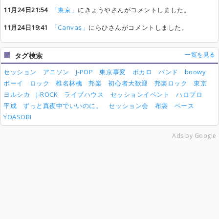
11月24日21:54
「東京」
にきょうやさんがコメントしました。
11月24日19:41
「Canvas」
にらひさんがコメントしました。
一覧を見る
タグ検索
セッション
アニソン
J-POP
東京事変
ボカロ
バンド
boowy
ボーイ
ロック
椎名林檎
邦楽
初心者大歓迎
邦楽ロック
東京
ヨルシカ
J-ROCK
ライブハウス
セッションイベント
ハロプロ
平成
ずっと真夜中でいいのに。
セッション会
布袋
ベース
YOASOBI
Ads by Google