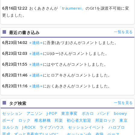
6月16日12:22
おくあきさんが
「träumerei」
のGt1を譲渡不可能に変
更しました。
一覧を見る
最近の書き込み
6月23日14:02
⭐︎連絡⭐︎
に吾妻(あづま)さんがコメントしました。
6月23日12:03
⭐︎連絡⭐︎
にU(ゆー)さんがコメントしました。
6月23日11:55
⭐︎連絡⭐︎
にはやてさんがコメントしました。
6月23日11:46
⭐︎連絡⭐︎
にヒロアキさんがコメントしました。
6月23日11:16
⭐︎連絡⭐︎
におくあきさんがコメントしました。
一覧を見る
タグ検索
セッション
アニソン
J-POP
東京事変
ボカロ
バンド
boowy
ボーイ
ロック
椎名林檎
邦楽
初心者大歓迎
邦楽ロック
東京
ヨルシカ
J-ROCK
ライブハウス
セッションイベント
ハロプロ
平成
ずっと真夜中でいいのに。
セッション会
布袋
ベース