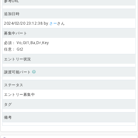
参考URL
追加日時
2024/02/20 23:12:38 by
さー
さん
募集中パート
必須：
Vo,Gt1,Ba,Dr,Key
任意：
Gt2
エントリー状況
譲渡可能パート
ステータス
エントリー募集中
タグ
備考