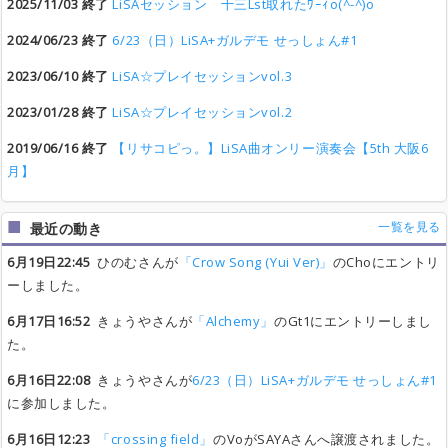
2025/11/03 終了
LiSAセッション 十三Lst取れたﾜｰｨo(^-^)o
2024/06/23 終了
6/23（日）LiSA+ガルデモ せっしょん#1
2023/06/10 終了
LiSA☆プレイセッションvol.3
2023/01/28 終了
LiSA☆プレイセッションvol.2
2019/06/16 終了
【リサコピっ。】LiSA曲オンリー演奏会【5th 大阪6
月】
一覧を見る
最近の動き
6月19日22:45
ひのむさんが
「Crow Song (Yui Ver)」
のChoにエントリ
ーしました。
6月17日16:52
きょうやさんが
「Alchemy」
のGt1にエントリーしまし
た。
6月16日22:08
きょうやさんが
6/23（日）LiSA+ガルデモ せっしょん#1
に参加しました。
6月16日12:23
「crossing field」
のVoがSAYAさんへ譲渡されました。