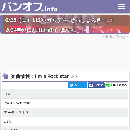
6/23（日）LiSA+ガルデモ せっしょん#1
5
2024年6月23日(日) 終了
33名
Ads by Google
楽曲情報：I'm a Rock star
0
曲名
I'm a Rock star
アーティスト名
LiSA