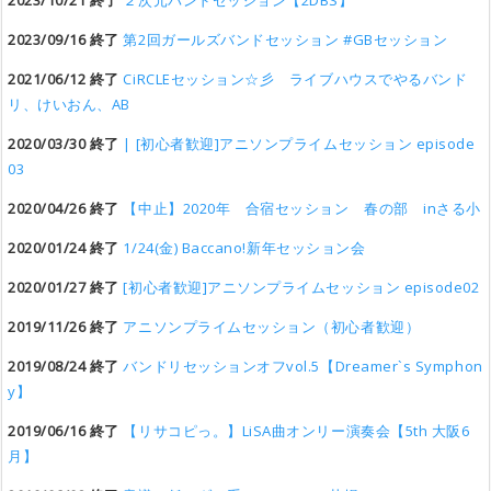
2023/10/21 終了
２次元バンドセッション【2DBS】
2023/09/16 終了
第2回ガールズバンドセッション #GBセッション
2021/06/12 終了
CiRCLEセッション☆彡 ライブハウスでやるバンド
リ、けいおん、AB
2020/03/30 終了
| [初心者歓迎]アニソンプライムセッション episode
03
2020/04/26 終了
【中止】2020年 合宿セッション 春の部 inさる小
2020/01/24 終了
1/24(金) Baccano!新年セッション会
2020/01/27 終了
[初心者歓迎]アニソンプライムセッション episode02
2019/11/26 終了
アニソンプライムセッション（初心者歓迎）
2019/08/24 終了
バンドリセッションオフvol.5【Dreamer`s Symphon
y】
2019/06/16 終了
【リサコピっ。】LiSA曲オンリー演奏会【5th 大阪6
月】