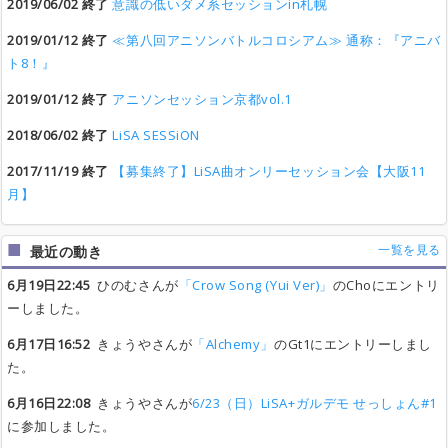
2019/06/02 終了
意識の低いダメ系セッションin札幌
2019/01/12 終了
≪第八回アニソンバトルコロシアム≫ 通称：『アニバ
ト8！』
2019/01/12 終了
アニソンセッション京都vol.1
2018/06/02 終了
LiSA SESSiON
2017/11/19 終了
【募集終了】LiSA曲オンリーセッション会【大阪11
月】
一覧を見る
最近の動き
6月19日22:45
ひのむさんが
「Crow Song (Yui Ver)」
のChoにエントリ
ーしました。
6月17日16:52
きょうやさんが
「Alchemy」
のGt1にエントリーしまし
た。
6月16日22:08
きょうやさんが
6/23（日）LiSA+ガルデモ せっしょん#1
に参加しました。