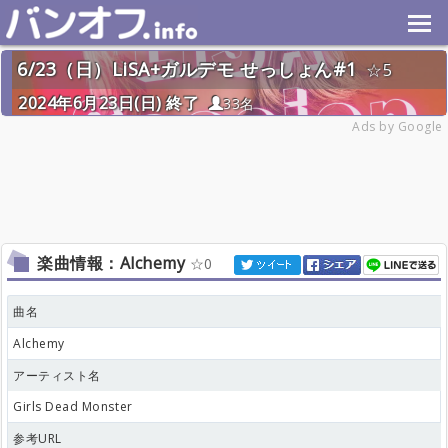
6/23（日）LiSA+ガルデモ せっしょん#1
5
2024年6月23日(日) 終了
33名
Ads by Google
楽曲情報：Alchemy
0
曲名
Alchemy
アーティスト名
Girls Dead Monster
参考URL