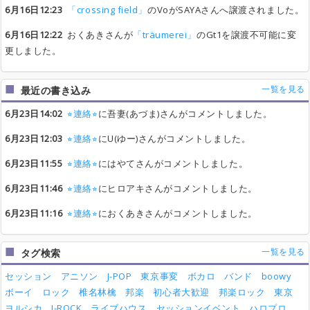
6月16日12:23
「crossing field」
のVoがSAYAさんへ譲渡されました。
6月16日12:22
おくあきさんが
「träumerei」
のGt1を譲渡不可能に変
更しました。
一覧を見る
最近の書き込み
6月23日14:02
⭐︎連絡⭐︎
に吾妻(あづま)さんがコメントしました。
6月23日12:03
⭐︎連絡⭐︎
にU(ゆー)さんがコメントしました。
6月23日11:55
⭐︎連絡⭐︎
にはやてさんがコメントしました。
6月23日11:46
⭐︎連絡⭐︎
にヒロアキさんがコメントしました。
6月23日11:16
⭐︎連絡⭐︎
におくあきさんがコメントしました。
一覧を見る
タグ検索
セッション
アニソン
J-POP
東京事変
ボカロ
バンド
boowy
ボーイ
ロック
椎名林檎
邦楽
初心者大歓迎
邦楽ロック
東京
ヨルシカ
J-ROCK
ライブハウス
セッションイベント
ハロプロ