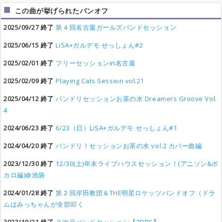
この曲が挙げられたバンオフ
2025/09/27 終了
第４回名古屋ガールズバンドセッション
2025/06/15 終了
LiSA+ガルデモ せっしょん#2
2025/02/01 終了
フリーセッションin名古屋
2025/02/09 終了
Playing Cats Session vol.21
2025/04/12 終了
バンドリセッションお茶の水 Dreamers Groove Vol.
4
2024/06/23 終了
6/23（日）LiSA+ガルデモ せっしょん#1
2024/04/20 終了
バンドリ！セッションお茶の水 vol.2 カバー曲編
2023/12/30 終了
12/30(土)年末ライブハウスセッション！(アニソン&ボ
カロ編)@池袋
2024/01/28 終了
第２回岸田教団＆THE明星ロケッツバンドオフ（ドラ
ムはみっちゃんが全部叩く