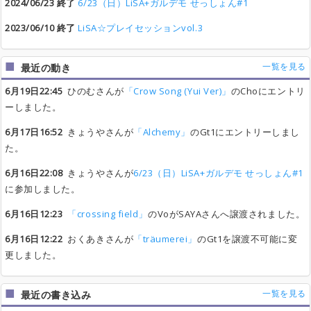
2024/06/23 終了
6/23（日）LiSA+ガルデモ せっしょん#1
2023/06/10 終了
LiSA☆プレイセッションvol.3
一覧を見る
最近の動き
6月19日22:45
ひのむさんが
「Crow Song (Yui Ver)」
のChoにエントリ
ーしました。
6月17日16:52
きょうやさんが
「Alchemy」
のGt1にエントリーしまし
た。
6月16日22:08
きょうやさんが
6/23（日）LiSA+ガルデモ せっしょん#1
に参加しました。
6月16日12:23
「crossing field」
のVoがSAYAさんへ譲渡されました。
6月16日12:22
おくあきさんが
「träumerei」
のGt1を譲渡不可能に変
更しました。
一覧を見る
最近の書き込み