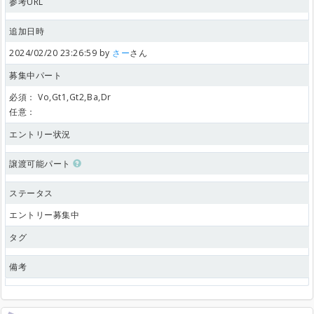
参考URL
追加日時
2024/02/20 23:26:59 by
さー
さん
募集中パート
必須：
Vo,Gt1,Gt2,Ba,Dr
任意：
エントリー状況
譲渡可能パート
ステータス
エントリー募集中
タグ
備考