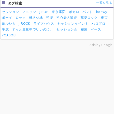
一覧を見る
タグ検索
セッション
アニソン
J-POP
東京事変
ボカロ
バンド
boowy
ボーイ
ロック
椎名林檎
邦楽
初心者大歓迎
邦楽ロック
東京
ヨルシカ
J-ROCK
ライブハウス
セッションイベント
ハロプロ
平成
ずっと真夜中でいいのに。
セッション会
布袋
ベース
YOASOBI
Ads by Google