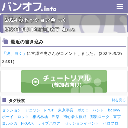
2024 秋セッション会
0
2024年10月14日(月) 終了
13名
最近の書き込み
「波、白く」
に古澤洋史さんがコメントしました。 (2024/09/29
23:01)
一覧を見る
タグ検索
セッション
アニソン
J-POP
東京事変
ボカロ
バンド
boowy
ボーイ
ロック
椎名林檎
邦楽
初心者大歓迎
邦楽ロック
東京
ヨルシカ
J-ROCK
ライブハウス
セッションイベント
ハロプロ