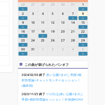
26
27
28
29
30
31
1
☆
☆
2
3
4
5
6
7
8
☆
☆
☆
9
10
11
12
13
14
15
☆
☆
16
17
18
19
20
21
22
☆
☆
☆
23
24
25
26
27
28
29
☆
☆
30
31
1
2
3
4
5
☆
☆
この曲が挙げられたバンオフ
2024/02/03 終了
赤い公園×きのこ帝国×相
対性理論×チャットモンチーセッション！
(最終回)
2023/11/25 終了
11/25(土)赤い公園×きのこ
帝国×相対性理論セッション！＠池袋NOAH