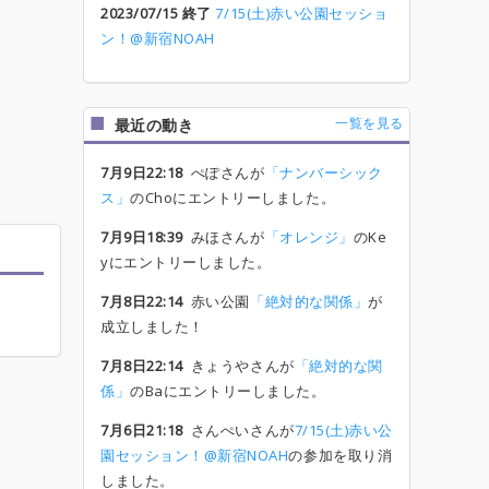
2023/07/15 終了
7/15(土)赤い公園セッショ
ン！@新宿NOAH
一覧を見る
最近の動き
7月9日22:18
ぺぽさんが
「ナンバーシック
ス」
のChoにエントリーしました。
7月9日18:39
みほさんが
「オレンジ」
のKe
yにエントリーしました。
7月8日22:14
赤い公園
「絶対的な関係」
が
成立しました！
7月8日22:14
きょうやさんが
「絶対的な関
係」
のBaにエントリーしました。
7月6日21:18
さんぺいさんが
7/15(土)赤い公
園セッション！@新宿NOAH
の参加を取り消
しました。