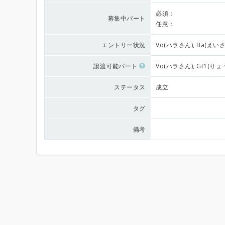
必須：
募集中パート
任意：
エントリー状況
Vo(ハラさん), Ba(えいさ
譲渡可能パート
Vo(ハラさん), Gt1(り
ステータス
成立
タグ
備考