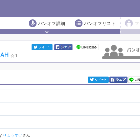
バンオフ詳細
バンオフリスト
マ
AH
1
by
りょうすけ
さん