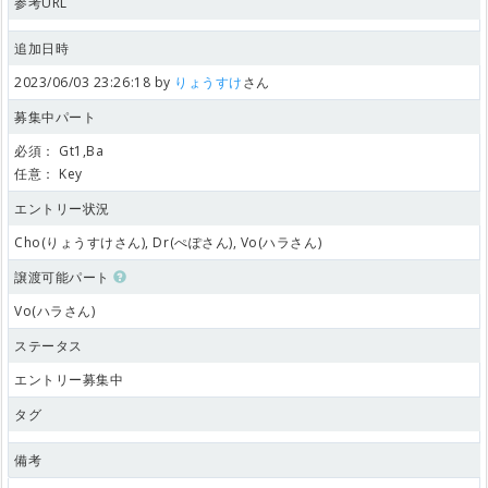
参考URL
追加日時
2023/06/03 23:26:18 by
りょうすけ
さん
募集中パート
必須：
Gt1,Ba
任意：
Key
エントリー状況
Cho(りょうすけさん), Dr(ぺぽさん), Vo(ハラさん)
譲渡可能パート
Vo(ハラさん)
ステータス
エントリー募集中
タグ
備考