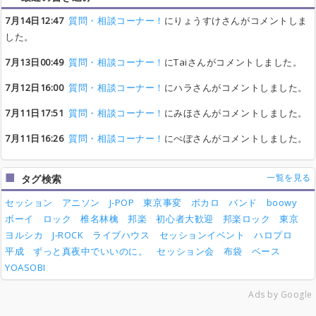
7月14日12:47
質問・相談コーナー！
にりょうすけさんがコメントしま
した。
7月13日00:49
質問・相談コーナー！
にTaiさんがコメントしました。
7月12日16:00
質問・相談コーナー！
にハラさんがコメントしました。
7月11日17:51
質問・相談コーナー！
にみほさんがコメントしました。
7月11日16:26
質問・相談コーナー！
にぺぽさんがコメントしました。
一覧を見る
タグ検索
セッション
アニソン
J-POP
東京事変
ボカロ
バンド
boowy
ボーイ
ロック
椎名林檎
邦楽
初心者大歓迎
邦楽ロック
東京
ヨルシカ
J-ROCK
ライブハウス
セッションイベント
ハロプロ
平成
ずっと真夜中でいいのに。
セッション会
布袋
ベース
YOASOBI
Ads by Google