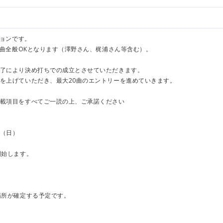
ションです。
る楽曲全般OKとなります（澤野さん、梶浦さん等含む）。
了により決め打ちでの成立とさせていただきます。
を上げていただき、最大20曲のエントリーを進めていきます。
載項目をすべてご一読の上、ご承諾ください
（日）
開始します。
場所が確定する予定です。