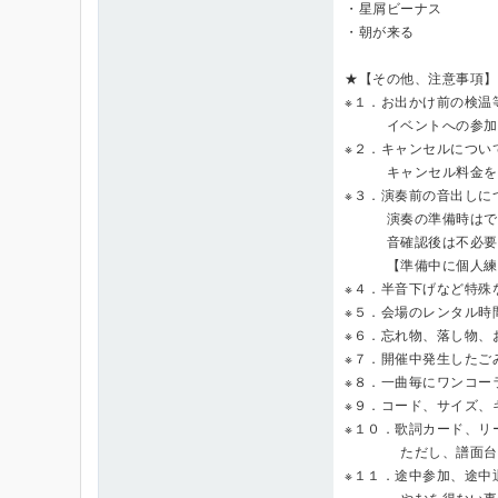
・星屑ビーナス
・朝が来る
★【その他、注意事項】
※１．お出かけ前の検温
イベントへの参加をご
※２．キャンセルについ
キャンセル料金を請
※３．演奏前の音出しに
演奏の準備時はでき
音確認後は不必要に
【準備中に個人練習を
※４．半音下げなど特殊
※５．会場のレンタル時
※６．忘れ物、落し物、
※７．開催中発生したご
※８．一曲毎にワンコー
※９．コード、サイズ、
※１０．歌詞カード、リ
ただし、譜面台使用
※１１．途中参加、途中