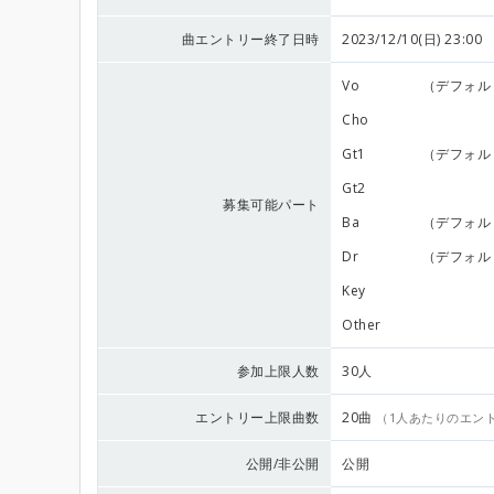
曲エントリー終了日時
2023/12/10(日) 23:00
Vo
（デフォル
Cho
Gt1
（デフォル
Gt2
募集可能パート
Ba
（デフォル
Dr
（デフォル
Key
Other
参加上限人数
30人
エントリー上限曲数
20曲
（1人あたりのエン
公開/非公開
公開