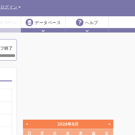
ログイン
イページ
データベース
ヘルプ
2026年8月
日
月
火
水
木
金
土