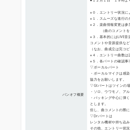
●１２月１日 １９時よ
※０．エントリー状況に
※１．スムーズな進行の
※２．楽曲情報変更は参
（曲のコメントを記
※３．基本的にはLIV
コメントや音源提供など
（なお、曲成立は完コピ
※４．エントリー曲数は
※５．各パートの確認事
▽ボーカルパート
・ボーカルマイクは感染
協力をお願いします。
▽Gtパートはツインの
・ソロ、ウワモノ、アル
バンオフ概要
・バッキング中心に弾く
とします。
但し、曲コメントの際に
▽Drパートは
レンタル機材や持ち込み
その他、エントリー状況