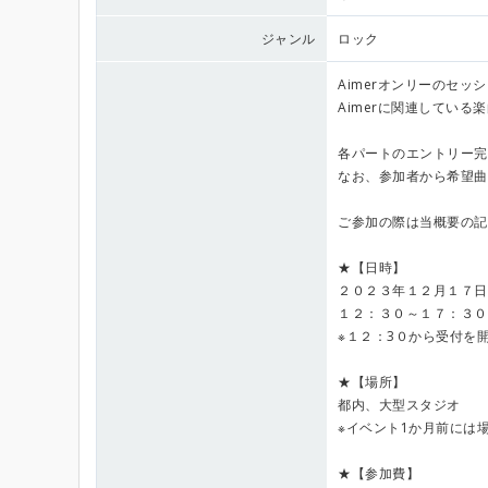
ジャンル
ロック
Aimerオンリーのセッ
Aimerに関連してい
各パートのエントリー完
なお、参加者から希望曲
ご参加の際は当概要の記
★【日時】
２０２３年１２月１７日
１２：３０～１７：３０
※１２：3０から受付を
★【場所】
都内、大型スタジオ
※イベント1か月前には
★【参加費】