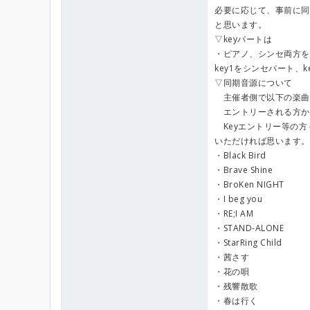
必要に応じて、事前に同
と思います。
▽keyパートは
・ピアノ、シンセ両方を
key1をシンセパート、
▽同期音源について
主催者側で以下の楽曲
エントリーされる方か
Keyエントリー等の方
いただければ思います。
・Black Bird
・Brave Shine
・BroKen NIGHT
・I beg you
・RE;I AM
・STAND-ALONE
・StarRing Child
・茜さす
・花の唄
・残響散歌
・春は行く