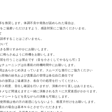
等を推奨します。体調不良や発熱が認められた場合は、
遠慮いただけますよう、感染対策にご協力くださいませ。
て
求することはございません。
ついて
る限りすみやかにお願いします。
鳴らさぬように待機をお願いします。
行うことは禁止です（音を小さくしてやるなら可）】
なチューニングは出番前の待機時間中にお願いします。
間はあらかじめ決まっています。スムーズな進行にご協力ください
お荷物の紛失および貴重品の管理は各位自己責任です
みの放置はご遠慮頂き、各自での処理を行ってください。
ラス程度、音出し確認を行いますが、演奏のやり直しはありません。
キメなど間違えますと一緒に演奏される方々に大変迷惑がかかります。
ードシートなどを見ながらの演奏も可能とします。
後は他の方の迷惑にならないよう、都度片付けをお願いします。
退出の場合は基本ＮＧとさせていただきます。