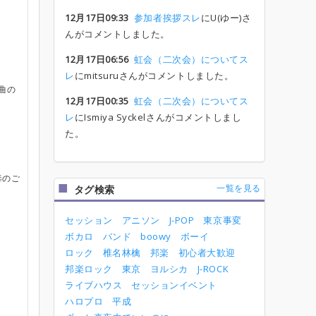
12月17日09:33
参加者挨拶スレ
にU(ゆー)さ
んがコメントしました。
12月17日06:56
虹会（二次会）についてス
レ
にmitsuruさんがコメントしました。
曲の
12月17日00:35
虹会（二次会）についてス
レ
にIsmiya Syckelさんがコメントしまし
た。
毒のご
一覧を見る
タグ検索
セッション
アニソン
J-POP
東京事変
ボカロ
バンド
boowy
ボーイ
ロック
椎名林檎
邦楽
初心者大歓迎
邦楽ロック
東京
ヨルシカ
J-ROCK
ライブハウス
セッションイベント
ハロプロ
平成