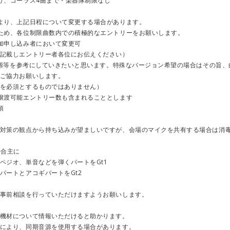
り、コーラス4曲まで・楽器隊制限なし
より、上記日程について変更する場合があります。
ため、各位制限曲数内での積極的なエントリーをお願いします。
加申し込み者において変更可
載しエントリー者各位にお伝えください）
E音源等を参考にしていきたいと思います。特殊なバージョン希望の場合はその旨、
ご協力お願いします。
を必須とするものではありません）
譲渡可能エントリー数も含まれることとします
項
対策の観点から持ち込みが望ましいですが、会場のマイクを共有する場合は消
場合主に
ペジオ、単音などを弾くパートをGt1
パートとアコギパートをGt2
事前相談を行っていただけますようお願いします。
機材について情報いただけると助かります。
により、同期音源を使用する場合があります。