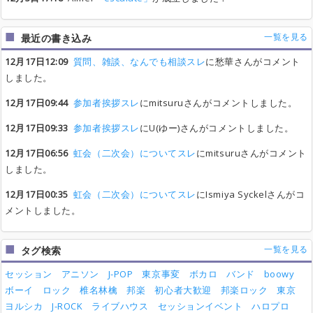
一覧を見る
最近の書き込み
12月17日12:09
質問、雑談、なんでも相談スレ
に愁華さんがコメント
しました。
12月17日09:44
参加者挨拶スレ
にmitsuruさんがコメントしました。
12月17日09:33
参加者挨拶スレ
にU(ゆー)さんがコメントしました。
12月17日06:56
虹会（二次会）についてスレ
にmitsuruさんがコメント
しました。
12月17日00:35
虹会（二次会）についてスレ
にIsmiya Syckelさんがコ
メントしました。
一覧を見る
タグ検索
セッション
アニソン
J-POP
東京事変
ボカロ
バンド
boowy
ボーイ
ロック
椎名林檎
邦楽
初心者大歓迎
邦楽ロック
東京
ヨルシカ
J-ROCK
ライブハウス
セッションイベント
ハロプロ