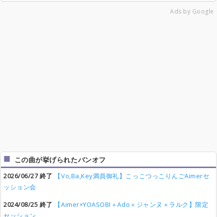
Ads by Google
この曲が挙げられたバンオフ
2026/06/27 終了
【Vo,Ba,Key満員御礼】こっこつっこりんごAimerセ
ッション会
2024/08/25 終了
【Aimer×YOASOBI＋Ado＋ジャンヌ＋ラルク】限定
セッション