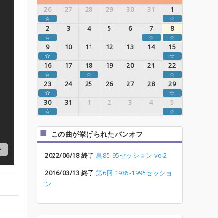
26
27
28
29
30
31
1
☆
☆
2
3
4
5
6
7
8
☆
☆
☆
9
10
11
12
13
14
15
☆
☆
16
17
18
19
20
21
22
☆
☆
☆
23
24
25
26
27
28
29
☆
☆
30
31
1
2
3
4
5
☆
☆
この曲が挙げられたバンオフ
2022/06/18 終了
裏85-95セッション vol2
2016/03/13 終了
第6回 1985-1995セッショ
ン