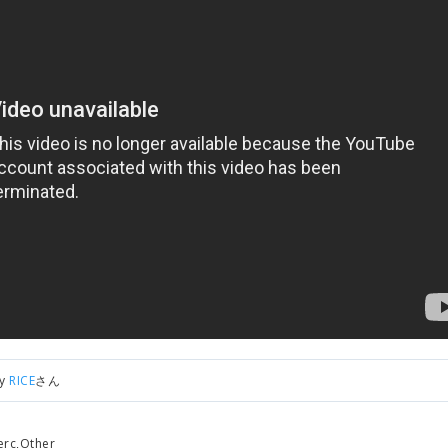
by
RICE
さん
erc,Other