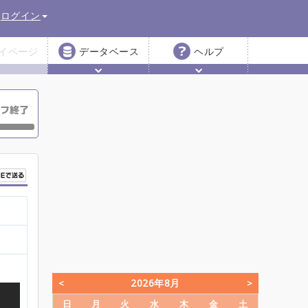
ログイン
イページ
データベース
ヘルプ
2026年8月
日
月
火
水
木
金
土