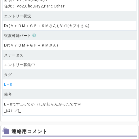
任意：
Vo2,Cho,Key2,Perc,Other
エントリー状況
Dr(ＭｒＤＭ＋ＧＦ＋ＫＭさん), Vo1(カブキさん)
譲渡可能パート
Dr(ＭｒＤＭ＋ＧＦ＋ＫＭさん)
ステータス
エントリー募集中
タグ
L⇔R
備考
L⇔Rです…ってかｺﾚしか知らんかったですｗ
_(:ｴ」∠)_
連絡用コメント