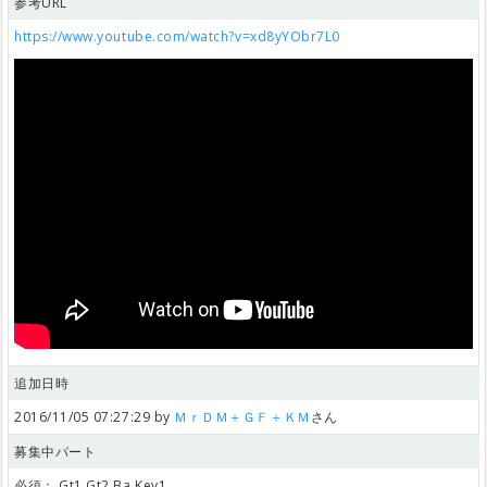
参考URL
https://www.youtube.com/watch?v=xd8yYObr7L0
追加日時
2016/11/05 07:27:29 by
ＭｒＤＭ＋ＧＦ＋ＫＭ
さん
募集中パート
必須：
Gt1,Gt2,Ba,Key1