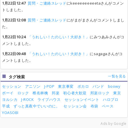
1月22日12:47
質問・ご連絡スレッド
にkeeeeeeeeeetaさんがコメン
トしました。
1月22日12:08
質問・ご連絡スレッド
にがまがまさんがコメントしまし
た。
1月22日10:24
「うれしい！たのしい！大好き！」
にみつあみさんがコ
メントしました。
1月22日09:48
「うれしい！たのしい！大好き！」
にsagagaさんがコ
メントしました。
一覧を見る
タグ検索
セッション
アニソン
J-POP
東京事変
ボカロ
バンド
boowy
ボーイ
ロック
椎名林檎
邦楽
初心者大歓迎
邦楽ロック
東京
ヨルシカ
J-ROCK
ライブハウス
セッションイベント
ハロプロ
平成
ずっと真夜中でいいのに。
セッション会
布袋
ベース
YOASOBI
Ads by Google