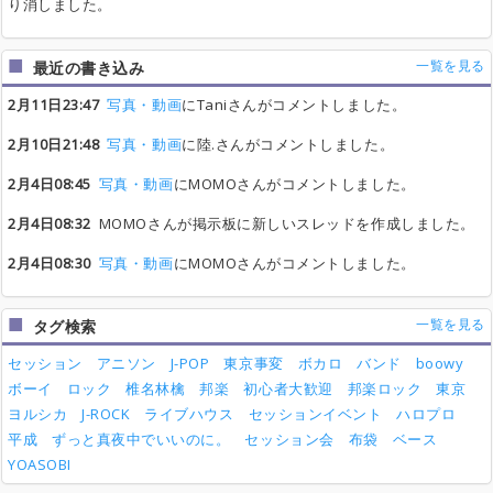
り消しました。
一覧を見る
最近の書き込み
2月11日23:47
写真・動画
にTaniさんがコメントしました。
2月10日21:48
写真・動画
に陸.さんがコメントしました。
2月4日08:45
写真・動画
にMOMOさんがコメントしました。
2月4日08:32
MOMOさんが掲示板に新しいスレッドを作成しました。
2月4日08:30
写真・動画
にMOMOさんがコメントしました。
一覧を見る
タグ検索
セッション
アニソン
J-POP
東京事変
ボカロ
バンド
boowy
ボーイ
ロック
椎名林檎
邦楽
初心者大歓迎
邦楽ロック
東京
ヨルシカ
J-ROCK
ライブハウス
セッションイベント
ハロプロ
平成
ずっと真夜中でいいのに。
セッション会
布袋
ベース
YOASOBI