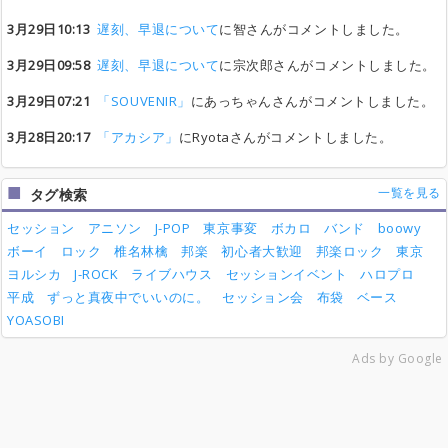
3月29日10:13
遅刻、早退について
に智さんがコメントしました。
3月29日09:58
遅刻、早退について
に宗次郎さんがコメントしました。
3月29日07:21
「SOUVENIR」
にあっちゃんさんがコメントしました。
3月28日20:17
「アカシア」
にRyotaさんがコメントしました。
一覧を見る
タグ検索
セッション
アニソン
J-POP
東京事変
ボカロ
バンド
boowy
ボーイ
ロック
椎名林檎
邦楽
初心者大歓迎
邦楽ロック
東京
ヨルシカ
J-ROCK
ライブハウス
セッションイベント
ハロプロ
平成
ずっと真夜中でいいのに。
セッション会
布袋
ベース
YOASOBI
Ads by Google