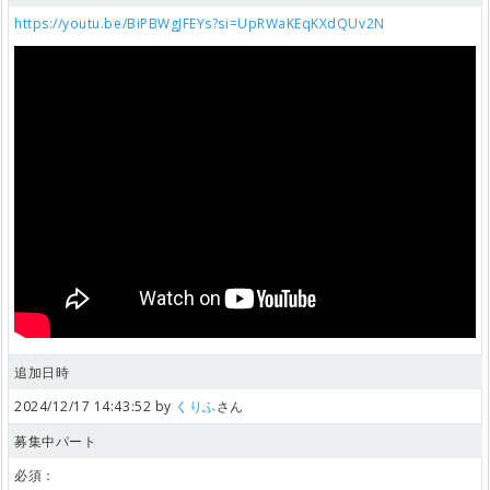
https://youtu.be/BiPBWgJFEYs?si=UpRWaKEqKXdQUv2N
追加日時
2024/12/17 14:43:52 by
くりふ
さん
募集中パート
必須：