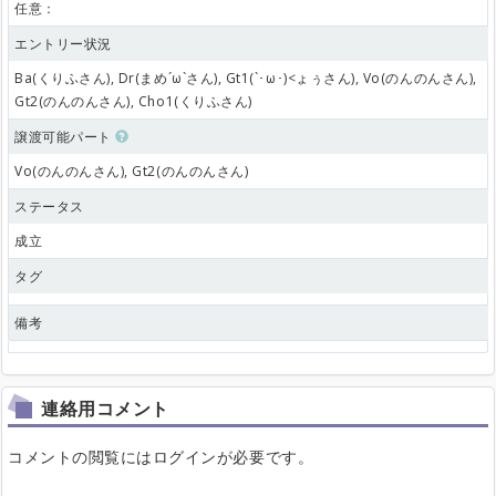
任意：
エントリー状況
Ba(くりふさん), Dr(まめ´ω`さん), Gt1(`･ω･)<ょぅさん), Vo(のんのんさん),
Gt2(のんのんさん), Cho1(くりふさん)
譲渡可能パート
Vo(のんのんさん), Gt2(のんのんさん)
ステータス
成立
タグ
備考
連絡用コメント
コメントの閲覧にはログインが必要です。