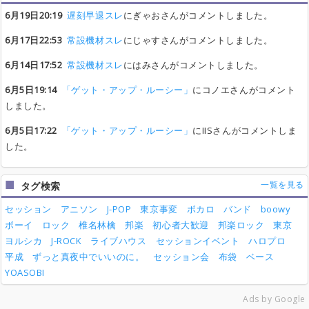
6月19日20:19
遅刻早退スレ
にぎゃおさんがコメントしました。
6月17日22:53
常設機材スレ
にじゃすさんがコメントしました。
6月14日17:52
常設機材スレ
にはみさんがコメントしました。
6月5日19:14
「ゲット・アップ・ルーシー」
にコノエさんがコメント
しました。
6月5日17:22
「ゲット・アップ・ルーシー」
にIISさんがコメントしま
した。
一覧を見る
タグ検索
セッション
アニソン
J-POP
東京事変
ボカロ
バンド
boowy
ボーイ
ロック
椎名林檎
邦楽
初心者大歓迎
邦楽ロック
東京
ヨルシカ
J-ROCK
ライブハウス
セッションイベント
ハロプロ
平成
ずっと真夜中でいいのに。
セッション会
布袋
ベース
YOASOBI
Ads by Google