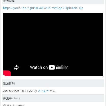
参考URL
https://youtu.be/ZgRPDC4xE4A?si=9Y8qoZOjdn4e8TQp
追加日時
2026/04/05 16:21:22 by
ともむ〜
さん
募集中パート
必須：
Ba,Key1