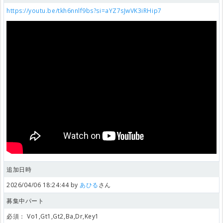
https://youtu.be/tkh6nnlf9bs?si=aYZ7sJwVK3iRHip7
追加日時
2026/04/06 18:24:44 by
あひる
さん
募集中パート
必須：
Vo1,Gt1,Gt2,Ba,Dr,Key1