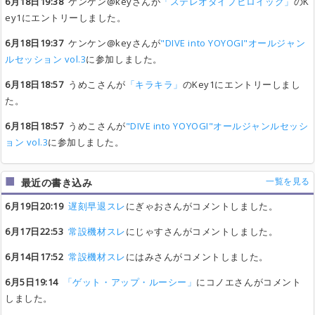
6月18日19:38
ケンケン@keyさんが
「ステレオタイプヒロイック」
のK
ey1にエントリーしました。
6月18日19:37
ケンケン@keyさんが
"DIVE into YOYOGI"オールジャン
ルセッション vol.3
に参加しました。
6月18日18:57
うめこさんが
「キラキラ」
のKey1にエントリーしまし
た。
6月18日18:57
うめこさんが
"DIVE into YOYOGI"オールジャンルセッシ
ョン vol.3
に参加しました。
一覧を見る
最近の書き込み
6月19日20:19
遅刻早退スレ
にぎゃおさんがコメントしました。
6月17日22:53
常設機材スレ
にじゃすさんがコメントしました。
6月14日17:52
常設機材スレ
にはみさんがコメントしました。
6月5日19:14
「ゲット・アップ・ルーシー」
にコノエさんがコメント
しました。