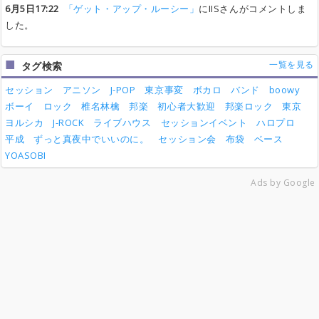
6月5日17:22
「ゲット・アップ・ルーシー」
にIISさんがコメントしま
した。
一覧を見る
タグ検索
セッション
アニソン
J-POP
東京事変
ボカロ
バンド
boowy
ボーイ
ロック
椎名林檎
邦楽
初心者大歓迎
邦楽ロック
東京
ヨルシカ
J-ROCK
ライブハウス
セッションイベント
ハロプロ
平成
ずっと真夜中でいいのに。
セッション会
布袋
ベース
YOASOBI
Ads by Google