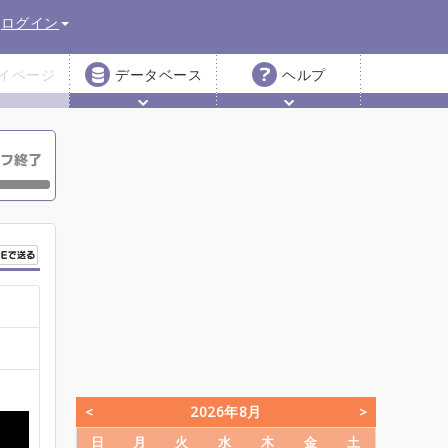
ログイン
イページ
データベース
ヘルプ
2026年8月
日
月
火
水
木
金
土