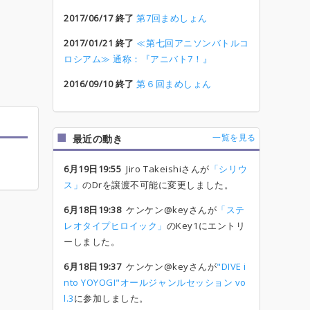
2017/06/17 終了
第7回まめしょん
2017/01/21 終了
≪第七回アニソンバトルコ
ロシアム≫ 通称：『アニバト7！』
2016/09/10 終了
第６回まめしょん
一覧を見る
最近の動き
6月19日19:55
Jiro Takeishiさんが
「シリウ
ス」
のDrを譲渡不可能に変更しました。
6月18日19:38
ケンケン@keyさんが
「ステ
レオタイプヒロイック」
のKey1にエントリ
ーしました。
6月18日19:37
ケンケン@keyさんが
"DIVE i
nto YOYOGI"オールジャンルセッション vo
l.3
に参加しました。