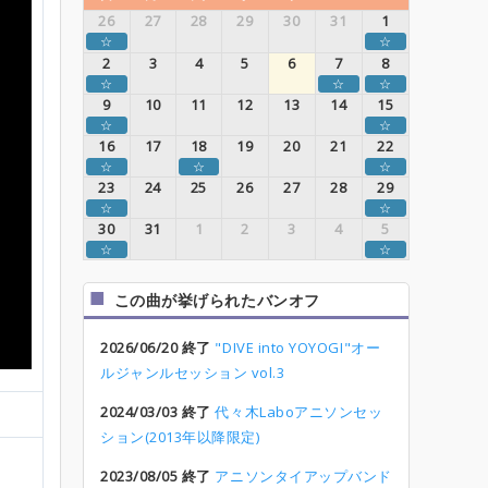
26
27
28
29
30
31
1
☆
☆
2
3
4
5
6
7
8
☆
☆
☆
9
10
11
12
13
14
15
☆
☆
16
17
18
19
20
21
22
☆
☆
☆
23
24
25
26
27
28
29
☆
☆
30
31
1
2
3
4
5
☆
☆
この曲が挙げられたバンオフ
2026/06/20 終了
"DIVE into YOYOGI"オー
ルジャンルセッション vol.3
2024/03/03 終了
代々木Laboアニソンセッ
ション(2013年以降限定)
2023/08/05 終了
アニソンタイアップバンド