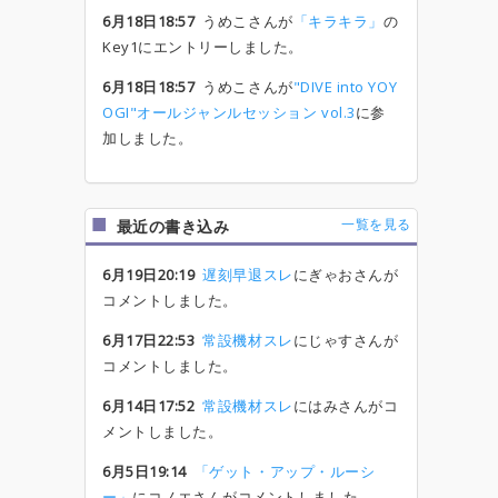
6月18日18:57
うめこさんが
「キラキラ」
の
Key1にエントリーしました。
6月18日18:57
うめこさんが
"DIVE into YOY
OGI"オールジャンルセッション vol.3
に参
加しました。
一覧を見る
最近の書き込み
6月19日20:19
遅刻早退スレ
にぎゃおさんが
コメントしました。
6月17日22:53
常設機材スレ
にじゃすさんが
コメントしました。
6月14日17:52
常設機材スレ
にはみさんがコ
メントしました。
6月5日19:14
「ゲット・アップ・ルーシ
ー」
にコノエさんがコメントしました。