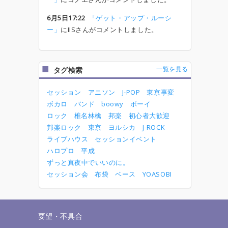
6月5日17:22
「ゲット・アップ・ルーシ
ー」
にIISさんがコメントしました。
一覧を見る
タグ検索
セッション
アニソン
J-POP
東京事変
ボカロ
バンド
boowy
ボーイ
ロック
椎名林檎
邦楽
初心者大歓迎
邦楽ロック
東京
ヨルシカ
J-ROCK
ライブハウス
セッションイベント
ハロプロ
平成
ずっと真夜中でいいのに。
セッション会
布袋
ベース
YOASOBI
せ
要望・不具合