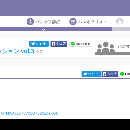
バンオフ詳細
バンオフリスト
マ
ション vol.3
7
3RhMPMWAk?si=V7K0O7580stFrKQU