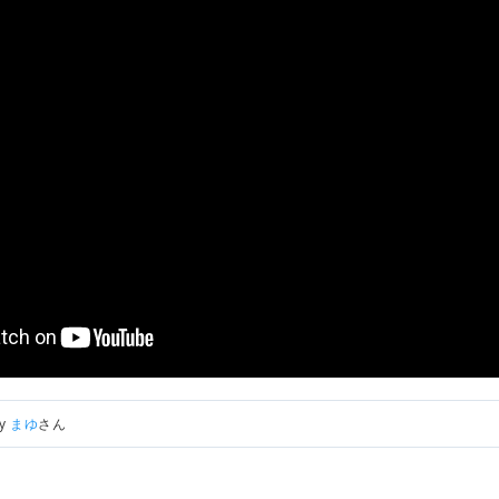
by
まゆ
さん