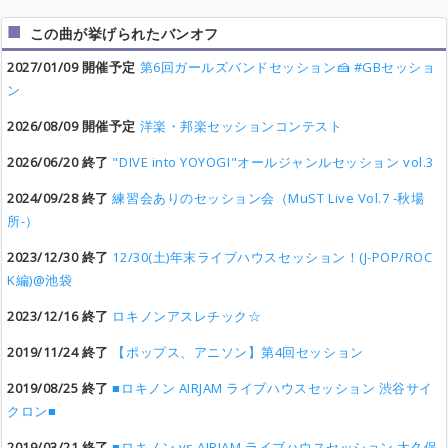
この曲が挙げられたバンオフ
2027/01/09 開催予定
第6回ガールズバンドセッション🍰 #GBセッショ
ン
2026/08/09 開催予定
洋楽・邦楽セッションコンテスト
2026/06/20 終了
"DIVE into YOYOGI"オールジャンルセッション vol.3
2024/09/28 終了
練習会ありのセッション会（MuST Live Vol.7 -秋場
所-）
2023/12/30 終了
12/30(土)年末ライブハウスセッション！(J-POP/ROC
K編)@池袋
2023/12/16 終了
ロキノンアスレチック☆
2019/11/24 終了
【ポップス、アニソン】第4回セッション
2019/08/25 終了
■ロキノン AIRJAM ライブハウスセッション 渋谷サイ
クロン■
2019/03/21 終了
■ロキノン vs AIRJAM ライブハウスセッション 大久保