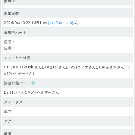
参考URL
追加日時
2026/04/10 22:16:51 by
Jiro Takeishi
さん
募集中パート
必須：
任意：
エントリー状況
Gt1(Jiro Takeishiさん), Dr(けいさん), Gt2(コノエさん), Ba(みさきさん), V
o1(やえぞーさん)
譲渡可能パート
Dr(けいさん), Vo1(やえぞーさん)
ステータス
成立
タグ
備考