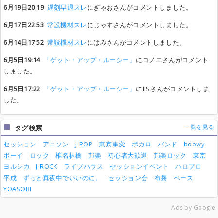
6月19日20:19
遅刻早退スレ
にぎゃおさんがコメントしました。
6月17日22:53
常設機材スレ
にじゃすさんがコメントしました。
6月14日17:52
常設機材スレ
にはみさんがコメントしました。
6月5日19:14
「ゲット・アップ・ルーシー」
にコノエさんがコメント
しました。
6月5日17:22
「ゲット・アップ・ルーシー」
にIISさんがコメントしま
した。
一覧を見る
タグ検索
セッション
アニソン
J-POP
東京事変
ボカロ
バンド
boowy
ボーイ
ロック
椎名林檎
邦楽
初心者大歓迎
邦楽ロック
東京
ヨルシカ
J-ROCK
ライブハウス
セッションイベント
ハロプロ
平成
ずっと真夜中でいいのに。
セッション会
布袋
ベース
YOASOBI
Ads by Google