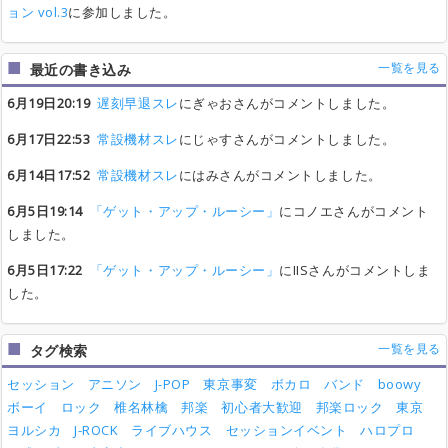
ョン vol.3
に参加しました。
一覧を見る
最近の書き込み
6月19日20:19
遅刻早退スレ
にぎゃおさんがコメントしました。
6月17日22:53
常設機材スレ
にじゃすさんがコメントしました。
6月14日17:52
常設機材スレ
にはみさんがコメントしました。
6月5日19:14
「ゲット・アップ・ルーシー」
にコノエさんがコメント
しました。
6月5日17:22
「ゲット・アップ・ルーシー」
にIISさんがコメントしま
した。
一覧を見る
タグ検索
セッション
アニソン
J-POP
東京事変
ボカロ
バンド
boowy
ボーイ
ロック
椎名林檎
邦楽
初心者大歓迎
邦楽ロック
東京
ヨルシカ
J-ROCK
ライブハウス
セッションイベント
ハロプロ