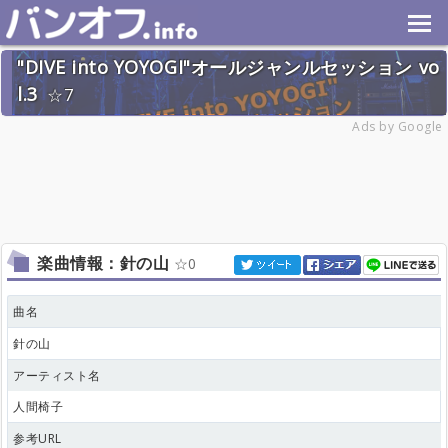
"DIVE into YOYOGI"オールジャンルセッション vo
l.3
7
2026年6月20日(土) 終了
Ads by Google
28名
楽曲情報：針の山
0
曲名
針の山
アーティスト名
人間椅子
参考URL