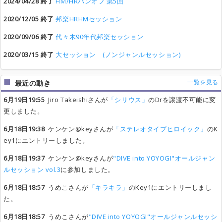
2024/04/28 終了
HM/HRバンオフ 第5回
2020/12/05 終了
邦楽HRHMセッション
2020/09/06 終了
代々木90年代邦楽セッション
2020/03/15 終了
大セッション (ノンジャンルセッション)
一覧を見る
最近の動き
6月19日19:55
Jiro Takeishiさんが
「シリウス」
のDrを譲渡不可能に変
更しました。
6月18日19:38
ケンケン@keyさんが
「ステレオタイプヒロイック」
のK
ey1にエントリーしました。
6月18日19:37
ケンケン@keyさんが
"DIVE into YOYOGI"オールジャン
ルセッション vol.3
に参加しました。
6月18日18:57
うめこさんが
「キラキラ」
のKey1にエントリーしまし
た。
6月18日18:57
うめこさんが
"DIVE into YOYOGI"オールジャンルセッシ