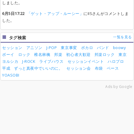
しました。
6月5日17:22
「ゲット・アップ・ルーシー」
にIISさんがコメントしま
した。
一覧を見る
タグ検索
セッション
アニソン
J-POP
東京事変
ボカロ
バンド
boowy
ボーイ
ロック
椎名林檎
邦楽
初心者大歓迎
邦楽ロック
東京
ヨルシカ
J-ROCK
ライブハウス
セッションイベント
ハロプロ
平成
ずっと真夜中でいいのに。
セッション会
布袋
ベース
YOASOBI
Ads by Google