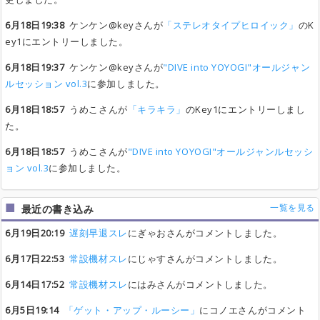
6月18日19:38
ケンケン@keyさんが
「ステレオタイプヒロイック」
のK
ey1にエントリーしました。
6月18日19:37
ケンケン@keyさんが
"DIVE into YOYOGI"オールジャン
ルセッション vol.3
に参加しました。
6月18日18:57
うめこさんが
「キラキラ」
のKey1にエントリーしまし
た。
6月18日18:57
うめこさんが
"DIVE into YOYOGI"オールジャンルセッシ
ョン vol.3
に参加しました。
一覧を見る
最近の書き込み
6月19日20:19
遅刻早退スレ
にぎゃおさんがコメントしました。
6月17日22:53
常設機材スレ
にじゃすさんがコメントしました。
6月14日17:52
常設機材スレ
にはみさんがコメントしました。
6月5日19:14
「ゲット・アップ・ルーシー」
にコノエさんがコメント