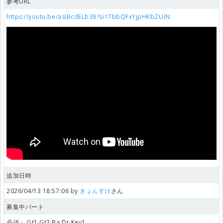
参考URL
https://youtu.be/asIBcdELb38?si=7bbQFxYjpHKbZUiN
追加日時
2026/04/13 18:57:06 by
きょんすけ
さん
募集中パート
必須：
Gt1,Gt2,Ba,Dr,Key1