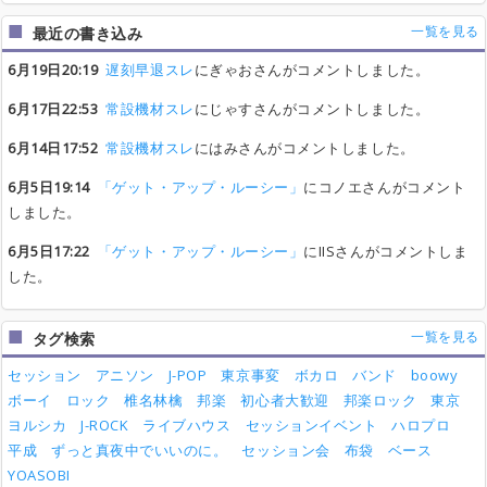
一覧を見る
最近の書き込み
6月19日20:19
遅刻早退スレ
にぎゃおさんがコメントしました。
6月17日22:53
常設機材スレ
にじゃすさんがコメントしました。
6月14日17:52
常設機材スレ
にはみさんがコメントしました。
6月5日19:14
「ゲット・アップ・ルーシー」
にコノエさんがコメント
しました。
6月5日17:22
「ゲット・アップ・ルーシー」
にIISさんがコメントしま
した。
一覧を見る
タグ検索
セッション
アニソン
J-POP
東京事変
ボカロ
バンド
boowy
ボーイ
ロック
椎名林檎
邦楽
初心者大歓迎
邦楽ロック
東京
ヨルシカ
J-ROCK
ライブハウス
セッションイベント
ハロプロ
平成
ずっと真夜中でいいのに。
セッション会
布袋
ベース
YOASOBI