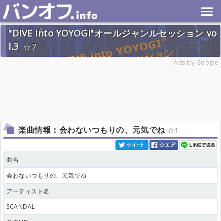
"DIVE into YOYOGI"オールジャンルセッション vo
l.3
7
2026年6月20日(土) 終了
Ads by Google
28名
楽曲情報：会わないつもりの、元気でね
1
曲名
会わないつもりの、元気でね
アーティスト名
SCANDAL