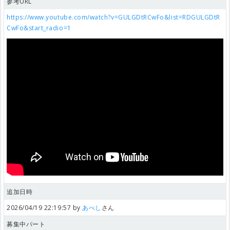
参考URL
https://www.youtube.com/watch?v=GULGDtRCwFo&list=RDGULGDtR
CwFo&start_radio=1
追加日時
2026/04/19 22:19:57 by
あべし
さん
募集中パート