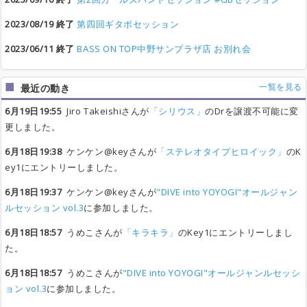
2023/08/19 終了
第四回ギタボセッション
2023/06/11 終了
BASS ON TOP中野サンプラザ店 お別れ会
一覧を見る
最近の動き
6月19日19:55
Jiro Takeishiさんが
「シリウス」
のDrを譲渡不可能に変
更しました。
6月18日19:38
ケンケン@keyさんが
「ステレオタイプヒロイック」
のK
ey1にエントリーしました。
6月18日19:37
ケンケン@keyさんが
"DIVE into YOYOGI"オールジャン
ルセッション vol.3
に参加しました。
6月18日18:57
うめこさんが
「キラキラ」
のKey1にエントリーしまし
た。
6月18日18:57
うめこさんが
"DIVE into YOYOGI"オールジャンルセッシ
ョン vol.3
に参加しました。