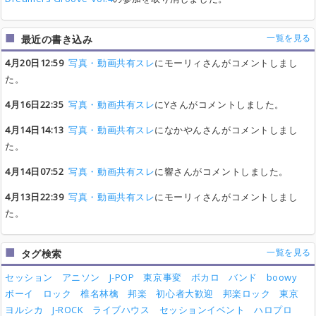
一覧を見る
最近の書き込み
4月20日12:59
写真・動画共有スレ
にモーリィさんがコメントしまし
た。
4月16日22:35
写真・動画共有スレ
にYさんがコメントしました。
4月14日14:13
写真・動画共有スレ
になかやんさんがコメントしまし
た。
4月14日07:52
写真・動画共有スレ
に響さんがコメントしました。
4月13日22:39
写真・動画共有スレ
にモーリィさんがコメントしまし
た。
一覧を見る
タグ検索
セッション
アニソン
J-POP
東京事変
ボカロ
バンド
boowy
ボーイ
ロック
椎名林檎
邦楽
初心者大歓迎
邦楽ロック
東京
ヨルシカ
J-ROCK
ライブハウス
セッションイベント
ハロプロ