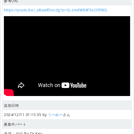
参考URL
https://youtu.be/_oBuwR5ncdg?si=Q-zmdW94F5oOSfWQ
追加日時
2024/12/11 01:15:35 by
うーめー
さん
募集中パート
必須：
Vo1,Ba,Dr,Key