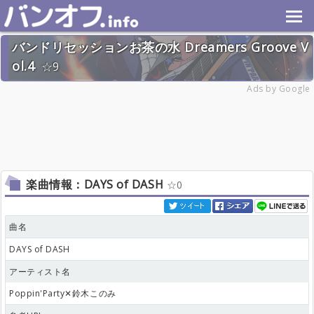
バンドリセッションお茶の水 Dreamers Groove V
ol.4
9
2025年4月12日(土) 終了
Ads by Google
77名
楽曲情報：DAYS of DASH
0
曲名
DAYS of DASH
アーティスト名
Poppin'Party✕鈴木このみ