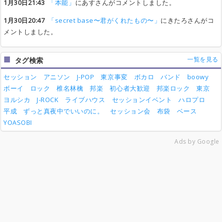
1月30日21:43
「本能」
にあすさんがコメントしました。
1月30日20:47
「secret base〜君がくれたもの〜」
にきたろさんがコ
メントしました。
一覧を見る
タグ検索
セッション
アニソン
J-POP
東京事変
ボカロ
バンド
boowy
ボーイ
ロック
椎名林檎
邦楽
初心者大歓迎
邦楽ロック
東京
ヨルシカ
J-ROCK
ライブハウス
セッションイベント
ハロプロ
平成
ずっと真夜中でいいのに。
セッション会
布袋
ベース
YOASOBI
Ads by Google