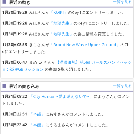
一覧を見る
最近の動き
1月30日19:29
みほさんが
「KOIKI」
のKey1にエントリーしました。
1月30日19:28
みほさんが
「地獄先生」
のKey1にエントリーしました。
1月30日19:28
みほさんが
「地獄先生」
の楽曲情報を変更しました。
1月30日08:59
きこさんが
「Brand New Wave Upper Ground」
のCh
oにエントリーしました。
1月30日06:47
まめ´ω`さんが
【満員御礼】第5回 ガールズバンドセッシ
ョン🧸 #GBセッション
の参加を取り消しました。
一覧を見る
最近の書き込み
1月31日08:22
「City Hunter ~愛よ消えないで~」
にようさんがコメン
トしました。
1月30日22:51
「本能」
にあすさんがコメントしました。
1月30日22:42
「本能」
にうるまさんがコメントしました。