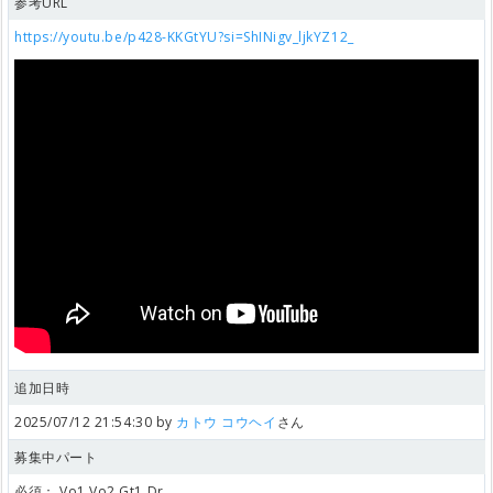
参考URL
https://youtu.be/p428-KKGtYU?si=ShINigv_ljkYZ12_
追加日時
2025/07/12 21:54:30 by
カトウ コウヘイ
さん
募集中パート
必須：
Vo1,Vo2,Gt1,Dr