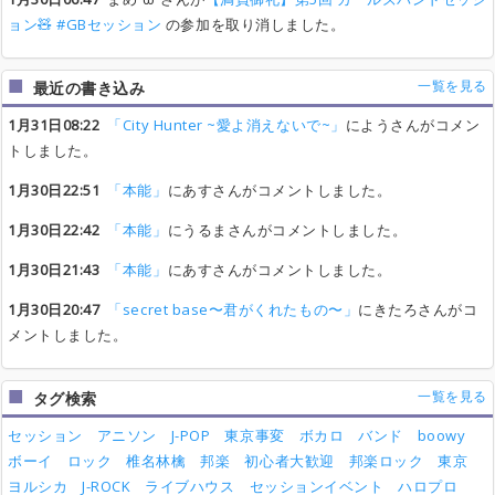
ョン🧸 #GBセッション
の参加を取り消しました。
一覧を見る
最近の書き込み
1月31日08:22
「City Hunter ~愛よ消えないで~」
にようさんがコメン
トしました。
1月30日22:51
「本能」
にあすさんがコメントしました。
1月30日22:42
「本能」
にうるまさんがコメントしました。
1月30日21:43
「本能」
にあすさんがコメントしました。
1月30日20:47
「secret base〜君がくれたもの〜」
にきたろさんがコ
メントしました。
一覧を見る
タグ検索
セッション
アニソン
J-POP
東京事変
ボカロ
バンド
boowy
ボーイ
ロック
椎名林檎
邦楽
初心者大歓迎
邦楽ロック
東京
ヨルシカ
J-ROCK
ライブハウス
セッションイベント
ハロプロ