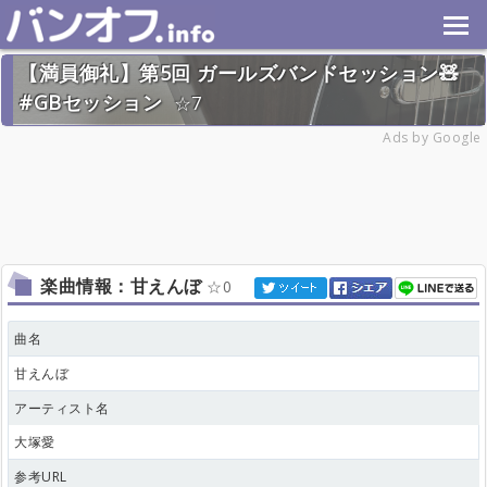
【満員御礼】第5回 ガールズバンドセッション🧸
#GBセッション
7
2026年1月31日(土) 終了
Ads by Google
31名
楽曲情報：甘えんぼ
0
曲名
甘えんぼ
アーティスト名
大塚愛
参考URL