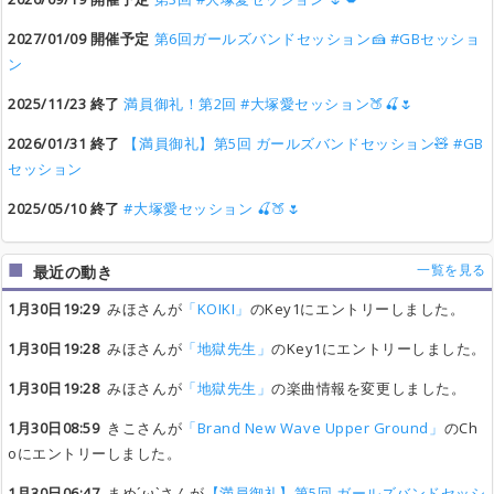
2027/01/09 開催予定
第6回ガールズバンドセッション🍰 #GBセッショ
ン
2025/11/23 終了
満員御礼！第2回 #大塚愛セッション🍑🍒🌷
2026/01/31 終了
【満員御礼】第5回 ガールズバンドセッション🧸 #GB
セッション
2025/05/10 終了
#大塚愛セッション 🍒🍑🌷
一覧を見る
最近の動き
1月30日19:29
みほさんが
「KOIKI」
のKey1にエントリーしました。
1月30日19:28
みほさんが
「地獄先生」
のKey1にエントリーしました。
1月30日19:28
みほさんが
「地獄先生」
の楽曲情報を変更しました。
1月30日08:59
きこさんが
「Brand New Wave Upper Ground」
のCh
oにエントリーしました。
1月30日06:47
まめ´ω`さんが
【満員御礼】第5回 ガールズバンドセッシ