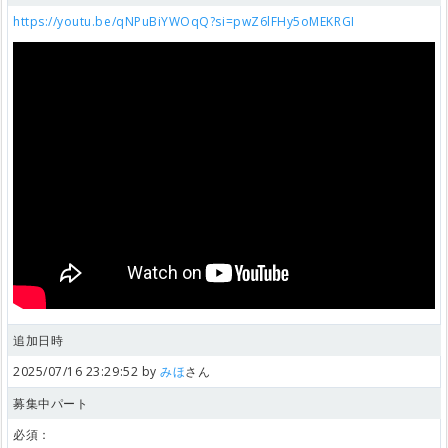
https://youtu.be/qNPuBiYWOqQ?si=pwZ6lFHy5oMEKRGI
追加日時
2025/07/16 23:29:52 by
みほ
さん
募集中パート
必須：