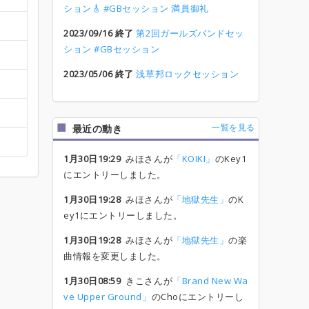
ション🎸 #GBセッション 満員御礼
2023/09/16 終了
第2回ガールズバンドセッ
ション #GBセッション
2023/05/06 終了
浅草邦ロックセッション
一覧を見る
最近の動き
1月30日19:29
みほさんが
「KOIKI」
のKey1
にエントリーしました。
1月30日19:28
みほさんが
「地獄先生」
のK
ey1にエントリーしました。
1月30日19:28
みほさんが
「地獄先生」
の楽
曲情報を変更しました。
1月30日08:59
きこさんが
「Brand New Wa
ve Upper Ground」
のChoにエントリーし