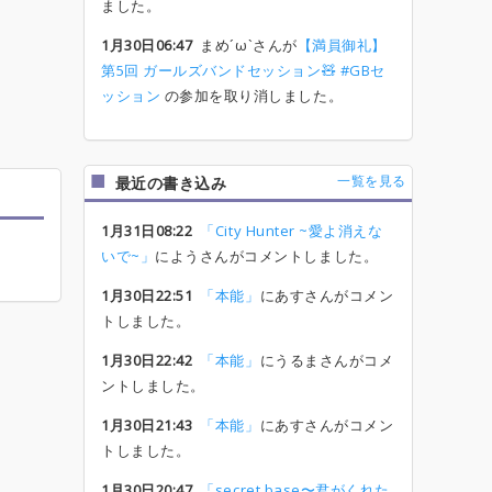
ました。
1月30日06:47
まめ´ω`さんが
【満員御礼】
第5回 ガールズバンドセッション🧸 #GBセ
ッション
の参加を取り消しました。
一覧を見る
最近の書き込み
1月31日08:22
「City Hunter ~愛よ消えな
いで~」
にようさんがコメントしました。
1月30日22:51
「本能」
にあすさんがコメン
トしました。
1月30日22:42
「本能」
にうるまさんがコメ
ントしました。
1月30日21:43
「本能」
にあすさんがコメン
トしました。
1月30日20:47
「secret base〜君がくれた