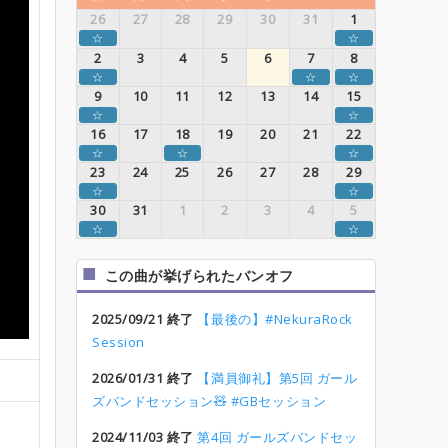
26
27
28
29
30
31
1
☆
☆
2
3
4
5
6
7
8
☆
☆
☆
9
10
11
12
13
14
15
☆
☆
16
17
18
19
20
21
22
☆
☆
☆
23
24
25
26
27
28
29
☆
☆
30
31
1
2
3
4
5
☆
☆
この曲が挙げられたバンオフ
2025/09/21 終了
【最後の】#NekuraRock
Session
2026/01/31 終了
【満員御礼】第5回 ガール
ズバンドセッション🧸 #GBセッション
2024/11/03 終了
第4回 ガールズバンドセッ