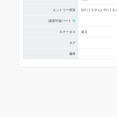
エントリー状況
Gt1(うちさん), Dr(うるま
譲渡可能パート
ステータス
成立
タグ
備考