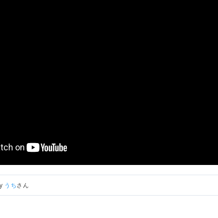
by
うち
さん