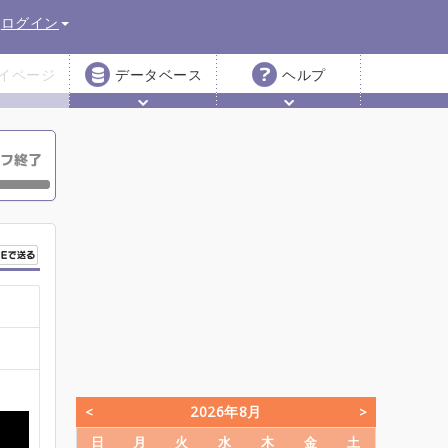
ログイン
イページ
データベース
ヘルプ
2026年8月
日
月
火
水
木
金
土