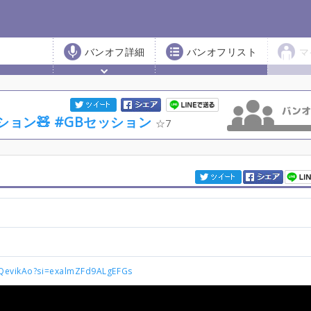
バンオフ詳細
バンオフリスト
マ
ョン🧸 #GBセッション
7
YQevikAo?si=exalmZFd9ALgEFGs