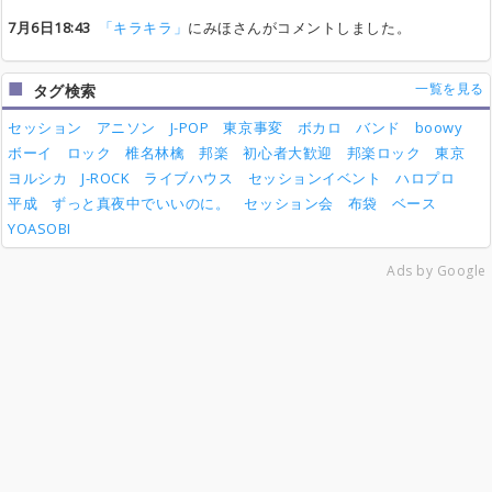
7月6日18:43
「キラキラ」
にみほさんがコメントしました。
一覧を見る
タグ検索
セッション
アニソン
J-POP
東京事変
ボカロ
バンド
boowy
ボーイ
ロック
椎名林檎
邦楽
初心者大歓迎
邦楽ロック
東京
ヨルシカ
J-ROCK
ライブハウス
セッションイベント
ハロプロ
平成
ずっと真夜中でいいのに。
セッション会
布袋
ベース
YOASOBI
Ads by Google