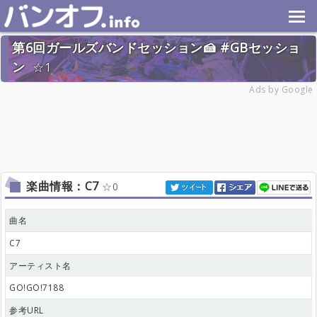
第6回ガールズバンドセッション🍰 #GBセッショ
ン
1
2027年1月9日(土) 開催予定
Ads by Google
29名
楽曲情報：C7
0
曲名
C7
アーティスト名
GO!GO!7188
参考URL