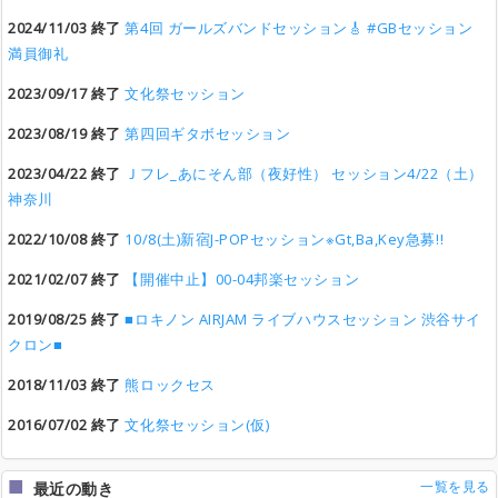
2024/11/03 終了
第4回 ガールズバンドセッション🎸 #GBセッション
満員御礼
2023/09/17 終了
文化祭セッション
2023/08/19 終了
第四回ギタボセッション
2023/04/22 終了
Ｊフレ_あにそん部（夜好性） セッション4/22（土）
神奈川
2022/10/08 終了
10/8(土)新宿J-POPセッション※Gt,Ba,Key急募!!
2021/02/07 終了
【開催中止】00-04邦楽セッション
2019/08/25 終了
■ロキノン AIRJAM ライブハウスセッション 渋谷サイ
クロン■
2018/11/03 終了
熊ロックセス
2016/07/02 終了
文化祭セッション(仮)
一覧を見る
最近の動き