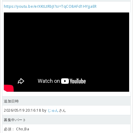
https://youtu.be/erXKtLtRbJI?si=TqCO8AFd1HYjjaER
追加日時
2026/05/19 20:16:18 by
じゅん
さん
募集中パート
必須：
Cho,Ba