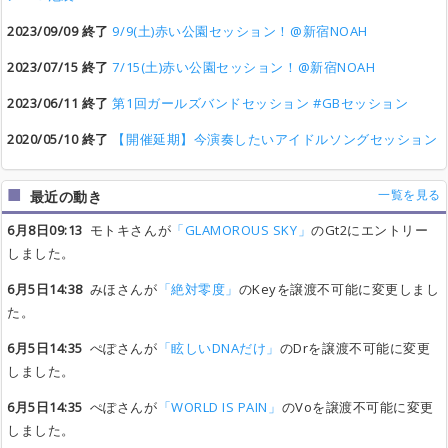
2023/09/09 終了
9/9(土)赤い公園セッション！@新宿NOAH
2023/07/15 終了
7/15(土)赤い公園セッション！@新宿NOAH
2023/06/11 終了
第1回ガールズバンドセッション #GBセッション
2020/05/10 終了
【開催延期】今演奏したいアイドルソングセッション
一覧を見る
最近の動き
6月8日09:13
モトキさんが
「GLAMOROUS SKY」
のGt2にエントリー
しました。
6月5日14:38
みほさんが
「絶対零度」
のKeyを譲渡不可能に変更しまし
た。
6月5日14:35
ぺぽさんが
「眩しいDNAだけ」
のDrを譲渡不可能に変更
しました。
6月5日14:35
ぺぽさんが
「WORLD IS PAIN」
のVoを譲渡不可能に変更
しました。