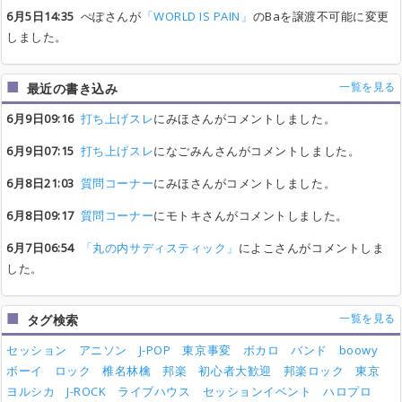
6月5日14:35
ぺぽさんが
「WORLD IS PAIN」
のBaを譲渡不可能に変更
しました。
一覧を見る
最近の書き込み
6月9日09:16
打ち上げスレ
にみほさんがコメントしました。
6月9日07:15
打ち上げスレ
になごみんさんがコメントしました。
6月8日21:03
質問コーナー
にみほさんがコメントしました。
6月8日09:17
質問コーナー
にモトキさんがコメントしました。
6月7日06:54
「丸の内サディスティック」
によこさんがコメントしま
した。
一覧を見る
タグ検索
セッション
アニソン
J-POP
東京事変
ボカロ
バンド
boowy
ボーイ
ロック
椎名林檎
邦楽
初心者大歓迎
邦楽ロック
東京
ヨルシカ
J-ROCK
ライブハウス
セッションイベント
ハロプロ