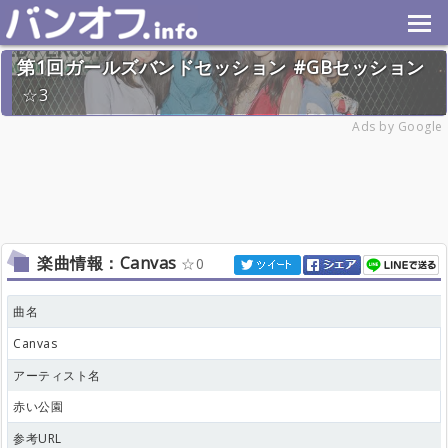
第1回ガールズバンドセッション #GBセッション
3
2023年6月11日(日) 終了
Ads by Google
26名
楽曲情報：Canvas
0
曲名
Canvas
アーティスト名
赤い公園
参考URL