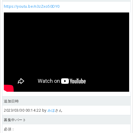
https://youtu.be/n3zZxo50DY0
追加日時
2023/03/30 00:14:22 by
みほ
さん
募集中パート
必須：