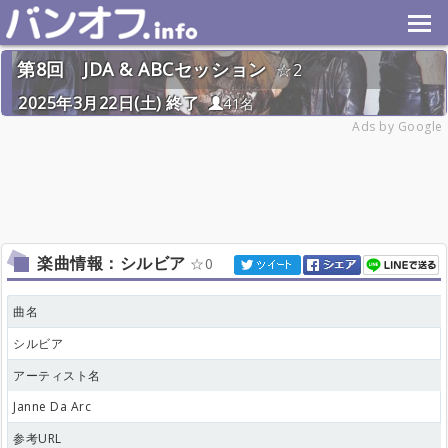
第8回 JDA & ABCセッション
2
2025年3月22日(土) 終了
41名
Ads by Google
楽曲情報：シルビア
0
曲名
シルビア
アーティスト名
Janne Da Arc
参考URL