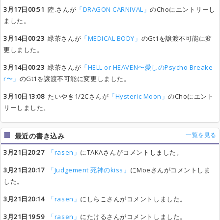
3月17日00:51
陸.さんが
「DRAGON CARNIVAL」
のChoにエントリーし
ました。
3月14日00:23
緑茶さんが
「MEDICAL BODY」
のGt1を譲渡不可能に変
更しました。
3月14日00:23
緑茶さんが
「HELL or HEAVEN〜愛しのPsycho Breake
r〜」
のGt1を譲渡不可能に変更しました。
3月10日13:08
たいやき1/2Cさんが
「Hysteric Moon」
のChoにエント
リーしました。
一覧を見る
最近の書き込み
3月21日20:27
「rasen」
にTAKAさんがコメントしました。
3月21日20:17
「Judgement 死神のkiss」
にMoeさんがコメントしま
した。
3月21日20:14
「rasen」
にしらこさんがコメントしました。
3月21日19:59
「rasen」
にたけるさんがコメントしました。