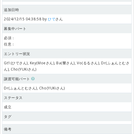
追加日時
2024/12/15 04:38:58 by
ひで
さん
募集中パート
必須：
任意：
エントリー状況
Gt1(ひでさん), Key(Moeさん), Ba(響さん), Vo(るるさん), Dr(ふぁんとむさ
ん), Cho(YUKiさん)
譲渡可能パート
Dr(ふぁんとむさん), Cho(YUKiさん)
ステータス
成立
タグ
備考