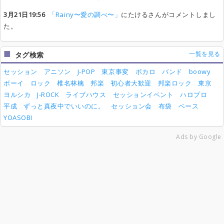
3月21日19:56
「Rainy〜愛の調べ〜」
にたけるさんがコメントしまし
た。
一覧を見る
タグ検索
セッション
アニソン
J-POP
東京事変
ボカロ
バンド
boowy
ボーイ
ロック
椎名林檎
邦楽
初心者大歓迎
邦楽ロック
東京
ヨルシカ
J-ROCK
ライブハウス
セッションイベント
ハロプロ
平成
ずっと真夜中でいいのに。
セッション会
布袋
ベース
YOASOBI
Ads by Google